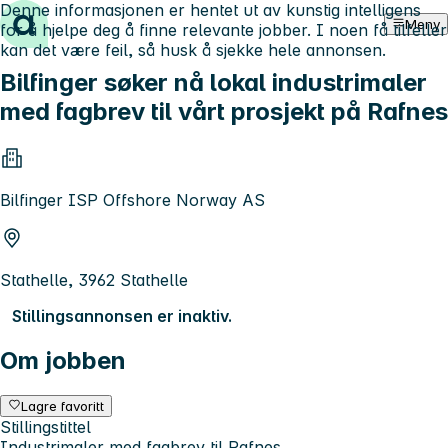
Denne informasjonen er hentet ut av kunstig intelligens
Hopp til innhold
Meny
for å hjelpe deg å finne relevante jobber. I noen få tilfeller
kan det være feil, så husk å sjekke hele annonsen.
Bilfinger søker nå lokal industrimaler
med fagbrev til vårt prosjekt på Rafnes
Bilfinger ISP Offshore Norway AS
Stathelle, 3962 Stathelle
Stillingsannonsen er inaktiv.
Om jobben
Lagre favoritt
Stillingstittel
Industrimaler med fagbrev til Rafnes