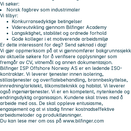
Vi søker:
Norsk fagbrev som industrimaler
Vi tilbyr:
Konkurransedyktige betingelser
Videreutvikling gjennom Bilfinger Academy
Langsiktighet, stabilitet og ordnede forhold
Gode kolleger i et motiverende arbeidsmiljø
Er dette interessant for deg? Send søknad i dag!
Vi gjør oppmerksom på at vi gjennomfører bakgrunnssjekk
av aktuelle søkere for å verifisere opplysninger som
fremgår av CV, vitnemål og annen dokumentasjon.
Bilfinger ISP Offshore Norway AS er en ledende ISO-
kontraktør. Vi leverer tjenester innen isolering,
stillastjenester og overflatebehandling, brannbeskyttelse,
innredning/arkitekt, tilkomstteknikk og habitat. Vi leverer
også ingeniørtjenester. Vi er en kompetent, nytenkende og
endringsdyktig organisasjon. Kundene skal trives med å
arbeide med oss. De skal oppleve entusiasme,
engasjement og at vi stadig finner kostnadseffektive
arbeidsmetoder og produktløsninger.
Du kan lese mer om oss på www.bilfinger.com