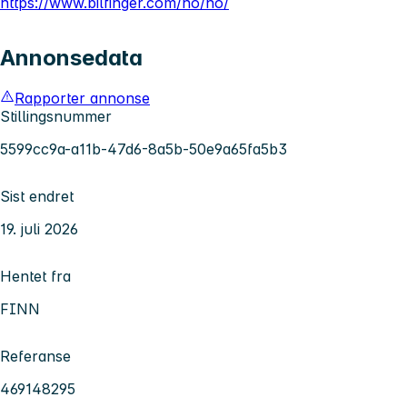
https://www.bilfinger.com/no/no/
Annonsedata
Rapporter annonse
Stillingsnummer
5599cc9a-a11b-47d6-8a5b-50e9a65fa5b3
Sist endret
19. juli 2026
Hentet fra
FINN
Referanse
469148295