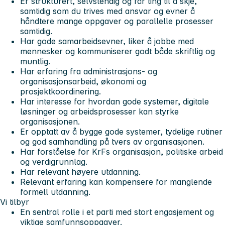
Er strukturert, selvstendig og får ting til å skje,
samtidig som du trives med ansvar og evner å
håndtere mange oppgaver og parallelle prosesser
samtidig.
Har gode samarbeidsevner, liker å jobbe med
mennesker og kommuniserer godt både skriftlig og
muntlig.
Har erfaring fra administrasjons- og
organisasjonsarbeid, økonomi og
prosjektkoordinering.
Har interesse for hvordan gode systemer, digitale
løsninger og arbeidsprosesser kan styrke
organisasjonen.
Er opptatt av å bygge gode systemer, tydelige rutiner
og god samhandling på tvers av organisasjonen.
Har forståelse for KrFs organisasjon, politiske arbeid
og verdigrunnlag.
Har relevant høyere utdanning.
Relevant erfaring kan kompensere for manglende
formell utdanning.
Vi tilbyr
En sentral rolle i et parti med stort engasjement og
viktige samfunnsoppgaver.