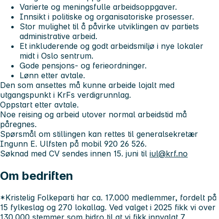
Varierte og meningsfulle arbeidsoppgaver.
Innsikt i politiske og organisatoriske prosesser.
Stor mulighet til å påvirke utviklingen av partiets
administrative arbeid.
Et inkluderende og godt arbeidsmiljø i nye lokaler
midt i Oslo sentrum.
Gode pensjons- og ferieordninger.
Lønn etter avtale.
Den som ansettes må kunne arbeide lojalt med
utgangspunkt i KrFs verdigrunnlag.
Oppstart etter avtale.
Noe reising og arbeid utover normal arbeidstid må
påregnes.
Spørsmål om stillingen kan rettes til generalsekretær
Ingunn E. Ulfsten på mobil 920 26 526.
Søknad med CV sendes innen 15. juni til
iul@krf.no
Om bedriften
*Kristelig Folkeparti har ca. 17.000 medlemmer, fordelt på
15 fylkeslag og 270 lokallag. Ved valget i 2025 fikk vi over
130.000 stemmer som bidro til at vi fikk innvalgt 7