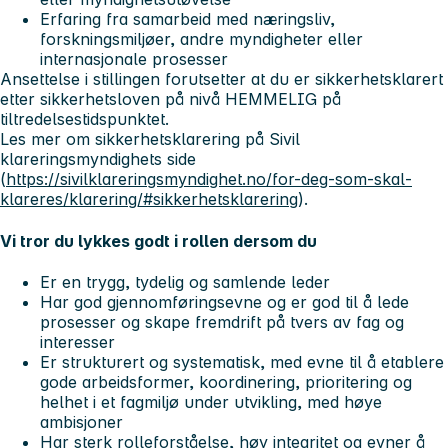
Erfaring fra samarbeid med næringsliv,
forskningsmiljøer, andre myndigheter eller
internasjonale prosesser
Ansettelse i stillingen forutsetter at du er sikkerhetsklarert
etter sikkerhetsloven på nivå HEMMELIG på
tiltredelsestidspunktet.
Les mer om sikkerhetsklarering på Sivil
klareringsmyndighets side
(
https://sivilklareringsmyndighet.no/for-deg-som-skal-
klareres/klarering/#sikkerhetsklarering
).
Vi tror du lykkes godt i rollen dersom du
Er en trygg, tydelig og samlende leder
Har god gjennomføringsevne og er god til å lede
prosesser og skape fremdrift på tvers av fag og
interesser
Er strukturert og systematisk, med evne til å etablere
gode arbeidsformer, koordinering, prioritering og
helhet i et fagmiljø under utvikling, med høye
ambisjoner
Har sterk rolleforståelse, høy integritet og evner å