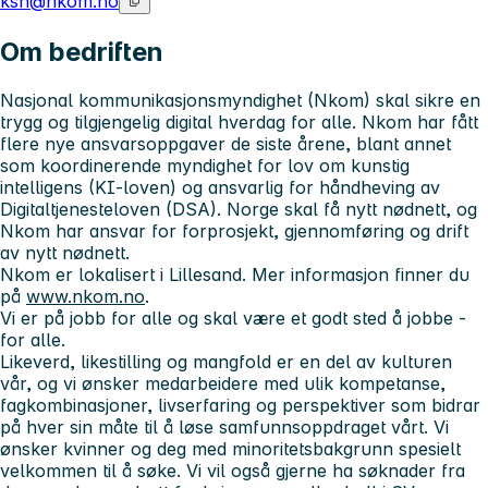
ksh@nkom.no
Om bedriften
Nasjonal kommunikasjonsmyndighet (Nkom) skal sikre en
trygg og tilgjengelig digital hverdag for alle. Nkom har fått
flere nye ansvarsoppgaver de siste årene, blant annet
som koordinerende myndighet for lov om kunstig
intelligens (KI-loven) og ansvarlig for håndheving av
Digitaltjenesteloven (DSA). Norge skal få nytt nødnett, og
Nkom har ansvar for forprosjekt, gjennomføring og drift
av nytt nødnett.
Nkom er lokalisert i Lillesand. Mer informasjon finner du
på
www.nkom.no
.
Vi er på jobb for alle og skal være et godt sted å jobbe -
for alle.
Likeverd, likestilling og mangfold er en del av kulturen
vår, og vi ønsker medarbeidere med ulik kompetanse,
fagkombinasjoner, livserfaring og perspektiver som bidrar
på hver sin måte til å løse samfunnsoppdraget vårt. Vi
ønsker kvinner og deg med minoritetsbakgrunn spesielt
velkommen til å søke. Vi vil også gjerne ha søknader fra