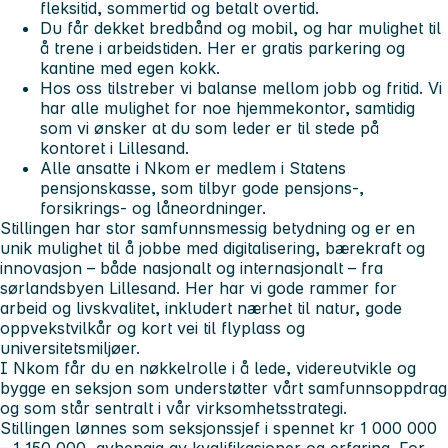
fleksitid, sommertid og betalt overtid.
Du får dekket bredbånd og mobil, og har mulighet til
å trene i arbeidstiden. Her er gratis parkering og
kantine med egen kokk.
Hos oss tilstreber vi balanse mellom jobb og fritid. Vi
har alle mulighet for noe hjemmekontor, samtidig
som vi ønsker at du som leder er til stede på
kontoret i Lillesand.
Alle ansatte i Nkom er medlem i Statens
pensjonskasse, som tilbyr gode pensjons-,
forsikrings- og låneordninger.
Stillingen har stor samfunnsmessig betydning og er en
unik mulighet til å jobbe med digitalisering, bærekraft og
innovasjon – både nasjonalt og internasjonalt – fra
sørlandsbyen Lillesand. Her har vi gode rammer for
arbeid og livskvalitet, inkludert nærhet til natur, gode
oppvekstvilkår og kort vei til flyplass og
universitetsmiljøer.
I Nkom får du en nøkkelrolle i å lede, videreutvikle og
bygge en seksjon som understøtter vårt samfunnsoppdrag
og som står sentralt i vår virksomhetsstrategi.
Stillingen lønnes som seksjonssjef i spennet kr 1 000 000