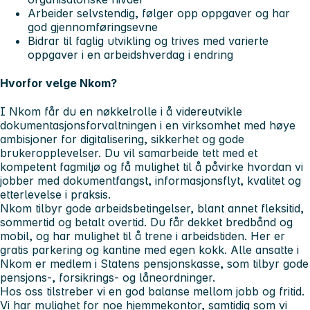
Arbeider selvstendig, følger opp oppgaver og har
god gjennomføringsevne
Bidrar til faglig utvikling og trives med varierte
oppgaver i en arbeidshverdag i endring
Hvorfor velge Nkom?
I Nkom får du en nøkkelrolle i å videreutvikle
dokumentasjonsforvaltningen i en virksomhet med høye
ambisjoner for digitalisering, sikkerhet og gode
brukeropplevelser. Du vil samarbeide tett med et
kompetent fagmiljø og få mulighet til å påvirke hvordan vi
jobber med dokumentfangst, informasjonsflyt, kvalitet og
etterlevelse i praksis.
Nkom tilbyr gode arbeidsbetingelser, blant annet fleksitid,
sommertid og betalt overtid. Du får dekket bredbånd og
mobil, og har mulighet til å trene i arbeidstiden. Her er
gratis parkering og kantine med egen kokk. Alle ansatte i
Nkom er medlem i Statens pensjonskasse, som tilbyr gode
pensjons-, forsikrings- og låneordninger.
Hos oss tilstreber vi en god balanse mellom jobb og fritid.
Vi har mulighet for noe hjemmekontor, samtidig som vi