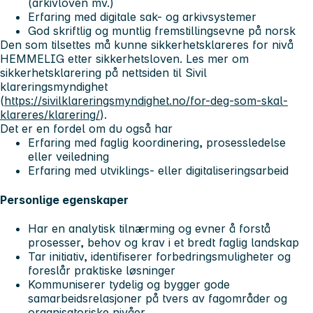
(arkivloven mv.)
Erfaring med digitale sak- og arkivsystemer
God skriftlig og muntlig fremstillingsevne på norsk
Den som tilsettes må kunne sikkerhetsklareres for nivå
HEMMELIG etter sikkerhetsloven. Les mer om
sikkerhetsklarering på nettsiden til Sivil
klareringsmyndighet
(
https://sivilklareringsmyndighet.no/for-deg-som-skal-
klareres/klarering/
).
Det er en fordel om du også har
Erfaring med faglig koordinering, prosessledelse
eller veiledning
Erfaring med utviklings- eller digitaliseringsarbeid
Personlige egenskaper
Har en analytisk tilnærming og evner å forstå
prosesser, behov og krav i et bredt faglig landskap
Tar initiativ, identifiserer forbedringsmuligheter og
foreslår praktiske løsninger
Kommuniserer tydelig og bygger gode
samarbeidsrelasjoner på tvers av fagområder og
organisatoriske nivåer