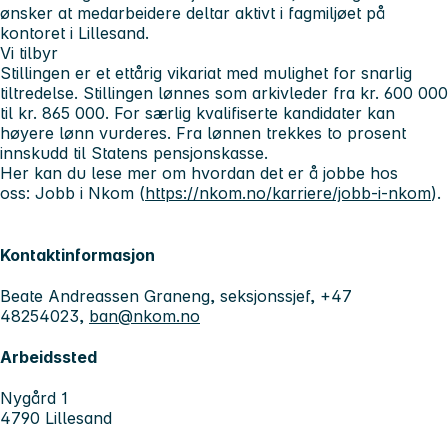
ønsker at medarbeidere deltar aktivt i fagmiljøet på
kontoret i Lillesand.
Vi tilbyr
Stillingen er et ettårig vikariat med mulighet for snarlig
tiltredelse. Stillingen lønnes som arkivleder fra kr. 600 000
til kr. 865 000. For særlig kvalifiserte kandidater kan
høyere lønn vurderes. Fra lønnen trekkes to prosent
innskudd til Statens pensjonskasse.
Her kan du lese mer om hvordan det er å jobbe hos
oss: Jobb i Nkom (
https://nkom.no/karriere/jobb-i-nkom
).
Kontaktinformasjon
Beate Andreassen Graneng, seksjonssjef, +47
48254023,
ban@nkom.no
Arbeidssted
Nygård 1
4790 Lillesand