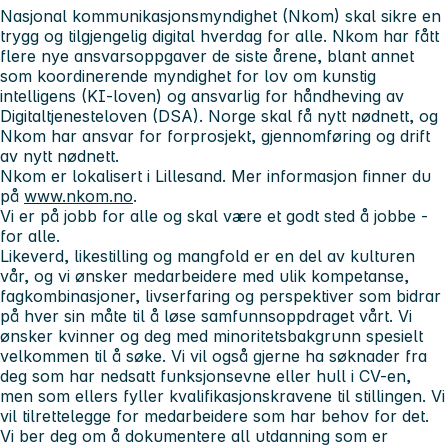
Nasjonal kommunikasjonsmyndighet (Nkom) skal sikre en
trygg og tilgjengelig digital hverdag for alle. Nkom har fått
flere nye ansvarsoppgaver de siste årene, blant annet
som koordinerende myndighet for lov om kunstig
intelligens (KI-loven) og ansvarlig for håndheving av
Digitaltjenesteloven (DSA). Norge skal få nytt nødnett, og
Nkom har ansvar for forprosjekt, gjennomføring og drift
av nytt nødnett.
Nkom er lokalisert i Lillesand. Mer informasjon finner du
på
www.nkom.no
.
Vi er på jobb for alle og skal være et godt sted å jobbe -
for alle.
Likeverd, likestilling og mangfold er en del av kulturen
vår, og vi ønsker medarbeidere med ulik kompetanse,
fagkombinasjoner, livserfaring og perspektiver som bidrar
på hver sin måte til å løse samfunnsoppdraget vårt. Vi
ønsker kvinner og deg med minoritetsbakgrunn spesielt
velkommen til å søke. Vi vil også gjerne ha søknader fra
deg som har nedsatt funksjonsevne eller hull i CV-en,
men som ellers fyller kvalifikasjonskravene til stillingen. Vi
vil tilrettelegge for medarbeidere som har behov for det.
Vi ber deg om å dokumentere all utdanning som er