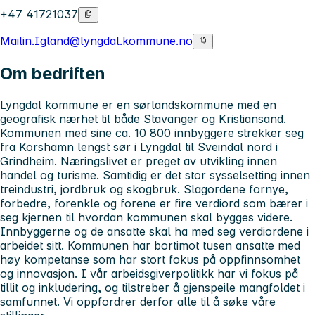
+47 41721037
Mailin.Igland@lyngdal.kommune.no
Om bedriften
Lyngdal kommune er en sørlandskommune med en
geografisk nærhet til både Stavanger og Kristiansand.
Kommunen med sine ca. 10 800 innbyggere strekker seg
fra Korshamn lengst sør i Lyngdal til Sveindal nord i
Grindheim. Næringslivet er preget av utvikling innen
handel og turisme. Samtidig er det stor sysselsetting innen
treindustri, jordbruk og skogbruk. Slagordene fornye,
forbedre, forenkle og forene er fire verdiord som bærer i
seg kjernen til hvordan kommunen skal bygges videre.
Innbyggerne og de ansatte skal ha med seg verdiordene i
arbeidet sitt. Kommunen har bortimot tusen ansatte med
høy kompetanse som har stort fokus på oppfinnsomhet
og innovasjon. I vår arbeidsgiverpolitikk har vi fokus på
tillit og inkludering, og tilstreber å gjenspeile mangfoldet i
samfunnet. Vi oppfordrer derfor alle til å søke våre