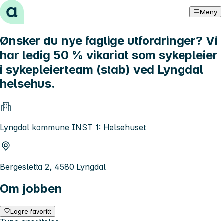
Hopp til innhold
Meny
Ønsker du nye faglige utfordringer? Vi
har ledig 50 % vikariat som sykepleier
i sykepleierteam (stab) ved Lyngdal
helsehus.
Lyngdal kommune INST 1: Helsehuset
Bergesletta 2, 4580 Lyngdal
Om jobben
Lagre favoritt