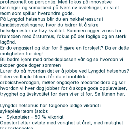
profesjonelt og personlig. Med fokus på innovative
løsninger og samarbeid på tvers av avdelinger, er vi et
team som spiller hverandre gode.
På Lyngdal helsehus blir du en nøkkelressurs i
langtidsavdelingene, hvor du bidrar til å sikre
helsetjenester av høy kvalitet. Sammen rigger vi oss for
fremtiden med årsturnus, fokus på det faglige og en sterk
lagånd.
Er du engasjert og klar for å gjøre en forskjell? Da er dette
muligheten for deg!
Bli bedre kjent med arbeidsplassen vår og se hvordan vi
skaper gode dager sammen
Lurer du på hvordan det er å jobbe ved Lyngdal helsehus?
I den vedlagte filmen får du et innblikk i
arbeidshverdagen, møter engasjerte medarbeidere og ser
hvordan vi hver dag jobber for å skape gode opplevelser,
trygghet og livskvalitet for dem vi er til for. Se filmen
her
.
Lyngdal helsehus har følgende ledige vikariat i
sykepleierteam (stab):
Sykepleier – 50 % vikariat
Oppstart etter avtale med varighet ut året, med mulighet
for forlengelse.