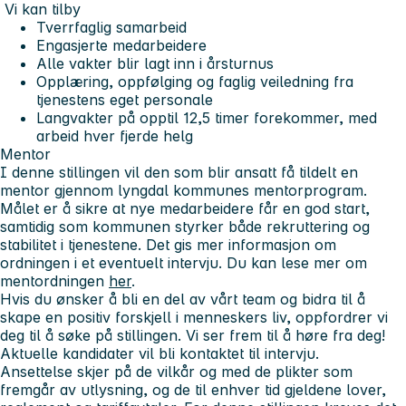
Vi kan tilby
Tverrfaglig samarbeid
Engasjerte medarbeidere
Alle vakter blir lagt inn i årsturnus
Opplæring, oppfølging og faglig veiledning fra
tjenestens eget personale
Langvakter på opptil 12,5 timer forekommer, med
arbeid hver fjerde helg
Mentor
I denne stillingen vil den som blir ansatt få tildelt en
mentor gjennom lyngdal kommunes mentorprogram.
Målet er å sikre at nye medarbeidere får en god start,
samtidig som kommunen styrker både rekruttering og
stabilitet i tjenestene. Det gis mer informasjon om
ordningen i et eventuelt intervju. Du kan lese mer om
mentordningen
her
.
Hvis du ønsker å bli en del av vårt team og bidra til å
skape en positiv forskjell i menneskers liv, oppfordrer vi
deg til å søke på stillingen. Vi ser frem til å høre fra deg!
Aktuelle kandidater vil bli kontaktet til intervju.
Ansettelse skjer på de vilkår og med de plikter som
fremgår av utlysning, og de til enhver tid gjeldene lover,