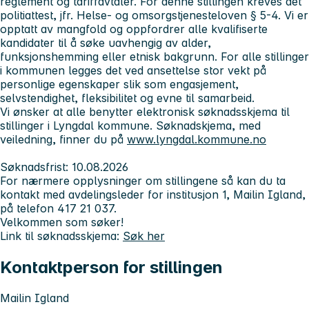
reglement og tariffavtaler. For denne stillingen kreves det
politiattest, jfr. Helse- og omsorgstjenesteloven § 5-4. Vi er
opptatt av mangfold og oppfordrer alle kvalifiserte
kandidater til å søke uavhengig av alder,
funksjonshemming eller etnisk bakgrunn. For alle stillinger
i kommunen legges det ved ansettelse stor vekt på
personlige egenskaper slik som engasjement,
selvstendighet, fleksibilitet og evne til samarbeid.
Vi ønsker at alle benytter elektronisk søknadsskjema til
stillinger i Lyngdal kommune. Søknadskjema, med
veiledning, finner du på
www.lyngdal.kommune.no
Søknadsfrist:
10.08.2026
For nærmere opplysninger om stillingene så kan du ta
kontakt med avdelingsleder for institusjon 1, Mailin Igland,
på telefon 417 21 037.
Velkommen som søker!
Link til søknadsskjema:
Søk her
Kontaktperson for stillingen
Mailin Igland