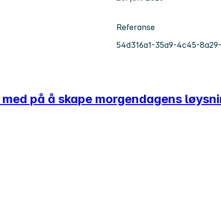
Referanse
54d316a1-35a9-4c45-8a29-
bli med på å skape morgendagens løysn