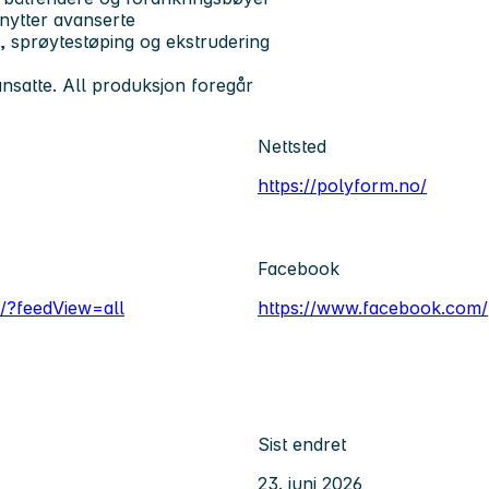
benytter avanserte
, sprøytestøping og ekstrudering
ansatte. All produksjon foregår
Nettsted
https://polyform.no/
Facebook
/?feedView=all
https://www.facebook.com
Sist endret
23. juni 2026