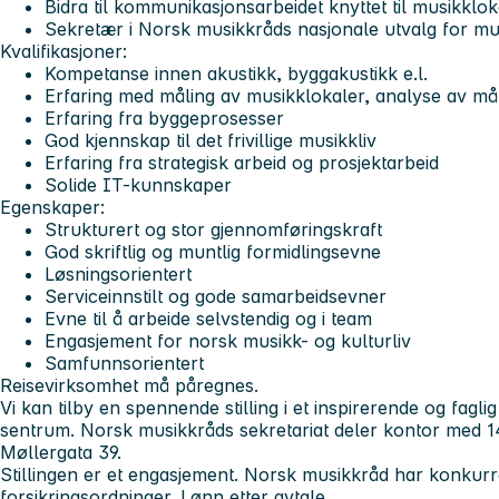
Bidra til kommunikasjonsarbeidet knyttet til musikklok
Sekretær i Norsk musikkråds nasjonale utvalg for mu
Kvalifikasjoner:
Kompetanse innen akustikk, byggakustikk e.l.
Erfaring med måling av musikklokaler, analyse av mål
Erfaring fra byggeprosesser
God kjennskap til det frivillige musikkliv
Erfaring fra strategisk arbeid og prosjektarbeid
Solide IT-kunnskaper
Egenskaper:
Strukturert og stor gjennomføringskraft
God skriftlig og muntlig formidlingsevne
Løsningsorientert
Serviceinnstilt og gode samarbeidsevner
Evne til å arbeide selvstendig og i team
Engasjement for norsk musikk- og kulturliv
Samfunnsorientert
Reisevirksomhet må påregnes.
Vi kan tilby en spennende stilling i et inspirerende og faglig
sentrum. Norsk musikkråds sekretariat deler kontor med 1
Møllergata 39.
Stillingen er et engasjement. Norsk musikkråd har konkur
forsikringsordninger. Lønn etter avtale.