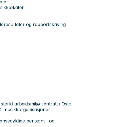
aler
sikklokaler
eresultater og rapportskriving
 sterkt arbeidsmiljø sentralt i Oslo
4 musikkorganisasjoner i
ransedyktige pensjons- og