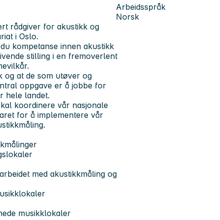
Arbeidsspråk
Norsk
t rådgiver for akustikk og
iat i Oslo.
Har du kompetanse innen akustikk
ivende stilling i en fremoverlent
evilkår.
k og at de som utøver og
entral oppgave er å jobbe for
r hele landet.
kal koordinere vår nasjonale
aret for å implementere vår
ustikkmåling.
kkmålinger
gslokaler
r
 arbeidet med akustikkmåling og
usikklokaler
egnede musikklokaler