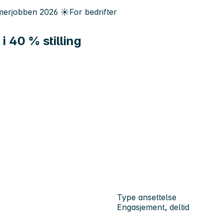
erjobben
2026
☀️
For bedrifter
i 40 % stilling
Type ansettelse
Engasjement, deltid