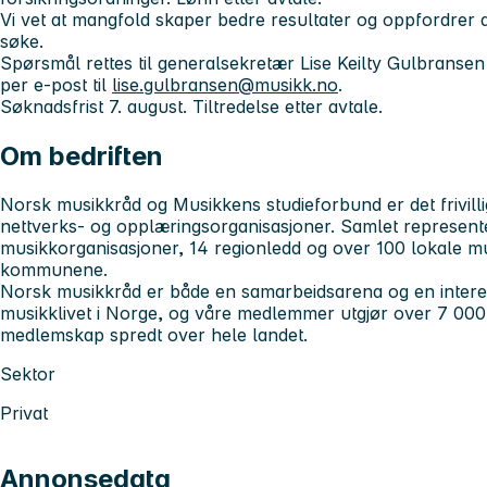
Vi vet at mangfold skaper bedre resultater og oppfordrer all
søke.
Spørsmål rettes til generalsekretær Lise Keilty Gulbranse
per e-post til
lise.gulbransen@musikk.no
.
Søknadsfrist 7. august. Tiltredelse etter avtale.
Om bedriften
Norsk musikkråd og Musikkens studieforbund er det frivilli
nettverks- og opplæringsorganisasjoner. Samlet represent
musikkorganisasjoner, 14 regionledd og over 100 lokale mu
kommunene.
Norsk musikkråd er både en samarbeidsarena og en interess
musikklivet i Norge, og våre medlemmer utgjør over 7 000
medlemskap spredt over hele landet.
Sektor
Privat
Annonsedata