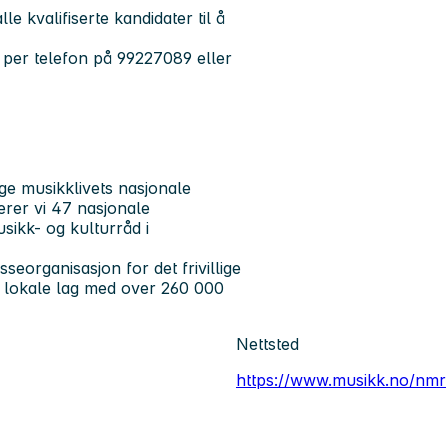
e kvalifiserte kandidater til å
n per telefon på 99227089 eller
ge musikklivets nasjonale
erer vi 47 nasjonale
sikk- og kulturråd i
eorganisasjon for det frivillige
 lokale lag med over 260 000
Nettsted
https://www.musikk.no/nmr