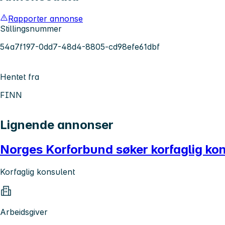
Rapporter annonse
Stillingsnummer
54a7f197-0dd7-48d4-8805-cd98efe61dbf
Hentet fra
FINN
Lignende annonser
Norges Korforbund søker korfaglig ko
Korfaglig konsulent
Arbeidsgiver