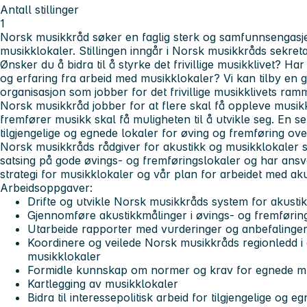
Antall stillinger
1
Norsk musikkråd søker en faglig sterk og samfunnsengasjer
musikklokaler. Stillingen inngår i Norsk musikkråds sekretar
Ønsker du å bidra til å styrke det frivillige musikklivet? 
og erfaring fra arbeid med musikklokaler? Vi kan tilby en g
organisasjon som jobber for det frivillige musikklivets ramm
Norsk musikkråd jobber for at flere skal få oppleve musik
fremfører musikk skal få muligheten til å utvikle seg. En s
tilgjengelige og egnede lokaler for øving og fremføring ove
Norsk musikkråds rådgiver for akustikk og musikklokaler s
satsing på gode øvings- og fremføringslokaler og har ansv
strategi for musikklokaler og vår plan for arbeidet med ak
Arbeidsoppgaver:
Drifte og utvikle Norsk musikkråds system for akusti
Gjennomføre akustikkmålinger i øvings- og fremførin
Utarbeide rapporter med vurderinger og anbefalinge
Koordinere og veilede Norsk musikkråds regionledd i
musikklokaler
Formidle kunnskap om normer og krav for egnede m
Kartlegging av musikklokaler
Bidra til interessepolitisk arbeid for tilgjengelige og 