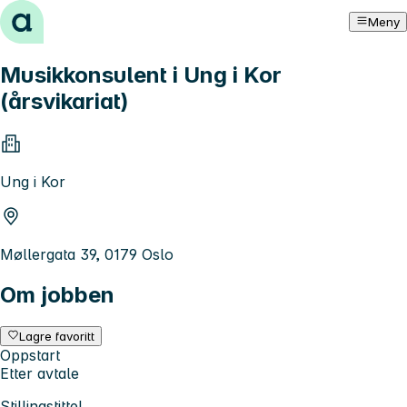
Hopp til innhold
Meny
Musikkonsulent i Ung i Kor
(årsvikariat)
Ung i Kor
Møllergata 39, 0179 Oslo
Om jobben
Lagre favoritt
Oppstart
Etter avtale
Stillingstittel