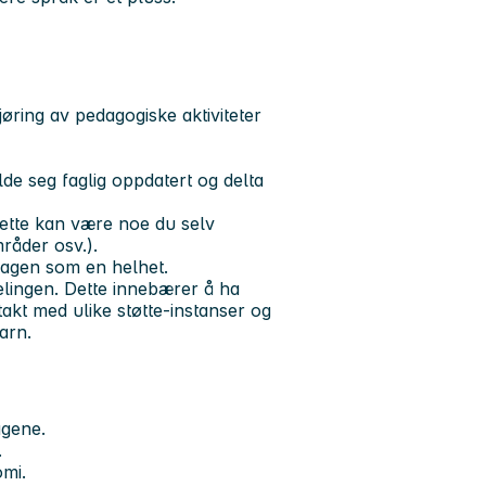
jøring av pedagogiske aktiviteter
e seg faglig oppdatert og delta
Dette kan være noe du selv
mråder osv.).
hagen som en helhet.
lingen. Dette innebærer å ha
takt med ulike støtte-instanser og
arn.
agene.
.
mi.