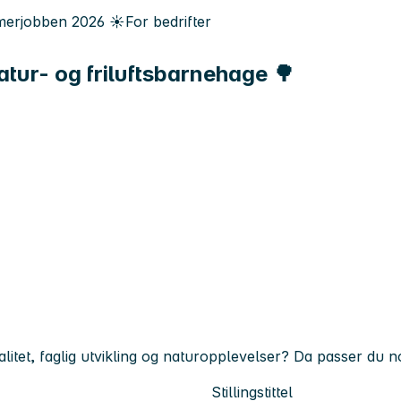
erjobben
2026
☀️
For bedrifter
tur- og friluftsbarnehage 🌳
litet, faglig utvikling og naturopplevelser? Da passer du 
Stillingstittel