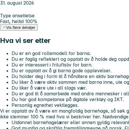
31. august 2026
Type ansettelse
Fast, heltid 100%
Vis flere detaljer
Hva vi ser etter
Du er en god rollemodell for barna.
Du er faglig reflektert og opptatt av å holde deg oppd
Du er interessert i friluftsliv for barn.
Du er opptatt av å gi barna gode opplevelser.
Du holder deg i form til å håndtere en aktiv barneha
Du liker å være aktiv sammen med barna inne, ute og
Du liker å være ute i all slags vær.
Du er god til å samarbeide med andre mennesker i all
Du har god kompetanse på digitale verktøy og IKT.
Personlig egnethet vektlegges.
Vi er opptatt av å være en mangfoldig barnehage, så søk gj
ikke stemmer 100 % med hva vi beskriver her.
Nødvendige 
Utdannet barnehagelærer eller annen gyldig relevant
God muntlig og skriftlig fremstillingsevne på norsk. Fl