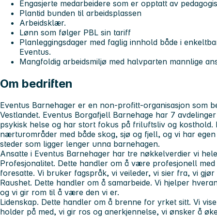
Engasjerte medarbeidere som er opptatt av pedagogisk
Plantid bunden til arbeidsplassen
Arbeidsklær.
Lønn som følger PBL sin tariff
Planleggingsdager med faglig innhold både i enkeltbar
Eventus.
Mangfoldig arbeidsmiljø med halvparten mannlige ans
Om bedriften
Eventus Barnehager er en non-profitt-organisasjon som b
Vestlandet. Eventus Borgafjell Barnehage har 7 avdelinger
psykisk helse og har stort fokus på friluftsliv og kosthold
nærturområder med både skog, sjø og fjell, og vi har egen
steder som ligger lenger unna barnehagen.
Ansatte i Eventus Barnehager har tre nøkkelverdier vi hele
Profesjonalitet.
Dette handler om å være profesjonell med 
foresatte. Vi bruker fagspråk, vi veileder, vi sier fra, vi gj
Raushet.
Dette handler om å samarbeide. Vi hjelper hverandre
og vi gir rom til å være den vi er.
Lidenskap.
Dette handler om å brenne for yrket sitt. Vi vise
holder på med, vi gir ros og anerkjennelse, vi ønsker å øk