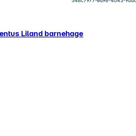
548c7977-ed98-4043-9bba
ventus Liland barnehage