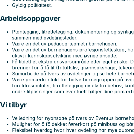
Gyldig politiattest.
Arbeidsoppgaver
Planlegging, tilrettelegging, dokumentering og synligg
sammen med avdelingsleder.
Være en del av pedagog-teamet i barnehagen.
Være en del av barnehagens profesjonsfelleskap, hold
aktivt i kunnskapsutvikling med øvrige ansatte.
Få tildelt et ekstra ansvarsområde etter eget ønske. 
brenner for å få til (friluftsliv, grønnsakshage, lekeo
Samarbeide på tvers av avdelinger og se hele barne
Være primærkontakt for halve barnegruppen på avde
foreldresamtaler, tilrettelegging av ekstra behov, kon
andre tilpasninger som eventuelt følger dine primærb
Vi tilbyr
Veiledning for nyansatte på tvers av Eventus barneh
Mulighet for å få dekket førerkort på minibuss og båt
Fleksibel hverdag hvor hver avdeling har mye autono