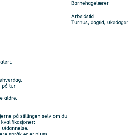
Barnehagelærer
Arbeidstid
Turnus, dagtid, ukedager
atert.
gehverdag.
 på tur.
e aldre.
erne på stillingen selv om du
kvalifikasjoner:
 utdannelse.
ere språk er et pluss.