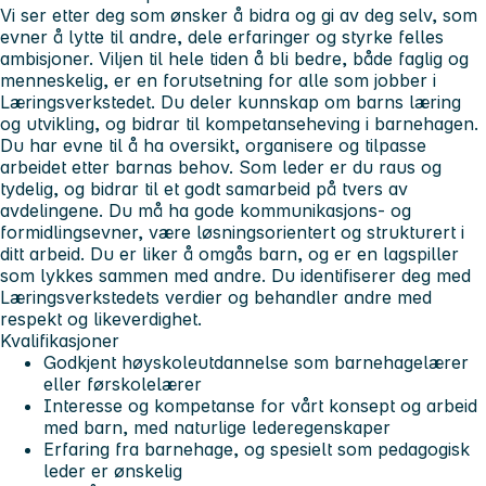
Vi ser etter deg som ønsker å bidra og gi av deg selv, som
evner å lytte til andre, dele erfaringer og styrke felles
ambisjoner. Viljen til hele tiden å bli bedre, både faglig og
menneskelig, er en forutsetning for alle som jobber i
Læringsverkstedet. Du deler kunnskap om barns læring
og utvikling, og bidrar til kompetanseheving i barnehagen.
Du har evne til å ha oversikt, organisere og tilpasse
arbeidet etter barnas behov. Som leder er du raus og
tydelig, og bidrar til et godt samarbeid på tvers av
avdelingene. Du må ha gode kommunikasjons- og
formidlingsevner, være løsningsorientert og strukturert i
ditt arbeid. Du er liker å omgås barn, og er en lagspiller
som lykkes sammen med andre. Du identifiserer deg med
Læringsverkstedets verdier og behandler andre med
respekt og likeverdighet.
Kvalifikasjoner
Godkjent høyskoleutdannelse som barnehagelærer
eller førskolelærer
Interesse og kompetanse for vårt konsept og arbeid
med barn, med naturlige lederegenskaper
Erfaring fra barnehage, og spesielt som pedagogisk
leder er ønskelig