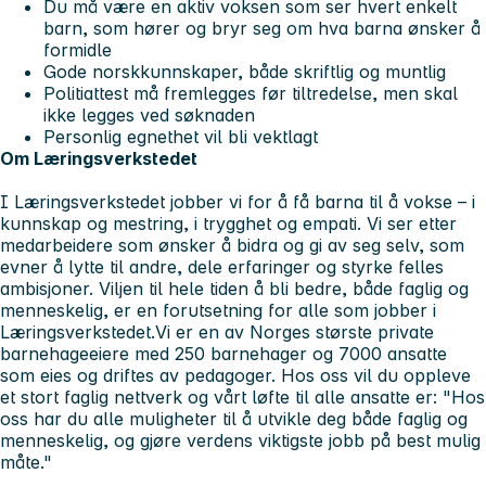
Du må være en aktiv voksen som ser hvert enkelt
barn, som hører og bryr seg om hva barna ønsker å
formidle
Gode norskkunnskaper, både skriftlig og muntlig
Politiattest må fremlegges før tiltredelse, men skal
ikke legges ved søknaden
Personlig egnethet vil bli vektlagt
Om Læringsverkstedet
I Læringsverkstedet jobber vi for å få barna til å vokse – i
kunnskap og mestring, i trygghet og empati. Vi ser etter
medarbeidere som ønsker å bidra og gi av seg selv, som
evner å lytte til andre, dele erfaringer og styrke felles
ambisjoner. Viljen til hele tiden å bli bedre, både faglig og
menneskelig, er en forutsetning for alle som jobber i
Læringsverkstedet.Vi er en av Norges største private
barnehageeiere med 250 barnehager og 7000 ansatte
som eies og driftes av pedagoger. Hos oss vil du oppleve
et stort faglig nettverk og vårt løfte til alle ansatte er:
"Hos
oss har du alle muligheter til å utvikle deg både faglig og
menneskelig, og gjøre verdens viktigste jobb på best mulig
måte."