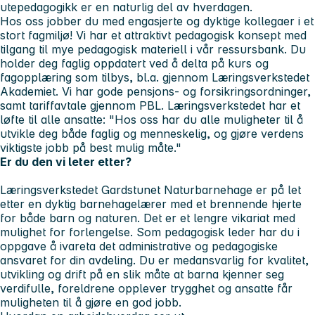
utepedagogikk er en naturlig del av hverdagen.
Hos oss jobber du med engasjerte og dyktige kollegaer i et
stort fagmiljø! Vi har et attraktivt pedagogisk konsept med
tilgang til mye pedagogisk materiell i vår ressursbank. Du
holder deg faglig oppdatert ved å delta på kurs og
fagopplæring som tilbys, bl.a. gjennom Læringsverkstedet
Akademiet. Vi har gode pensjons- og forsikringsordninger,
samt tariffavtale gjennom PBL. Læringsverkstedet har et
løfte til alle ansatte:
"Hos oss har du alle muligheter til å
utvikle deg både faglig og menneskelig, og gjøre verdens
viktigste jobb på best mulig måte."
Er du den vi leter etter?
Læringsverkstedet Gardstunet Naturbarnehage er på let
etter en dyktig barnehagelærer med et brennende hjerte
for både barn og naturen. Det er et lengre vikariat med
mulighet for forlengelse. Som pedagogisk leder har du i
oppgave å ivareta det administrative og pedagogiske
ansvaret for din avdeling. Du er medansvarlig for kvalitet,
utvikling og drift på en slik måte at barna kjenner seg
verdifulle, foreldrene opplever trygghet og ansatte får
muligheten til å gjøre en god jobb.