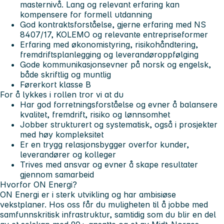
masternivå. Lang og relevant erfaring kan
kompensere for formell utdanning
God kontraktsforståelse, gjerne erfaring med NS
8407/17, KOLEMO og relevante entrepriseformer
Erfaring med økonomistyring, risikohåndtering,
fremdriftsplanlegging og leverandøroppfølging
Gode kommunikasjonsevner på norsk og engelsk,
både skriftlig og muntlig
Førerkort klasse B
For å lykkes i rollen tror vi at du
Har god forretningsforståelse og evner å balansere
kvalitet, fremdrift, risiko og lønnsomhet
Jobber strukturert og systematisk, også i prosjekter
med høy kompleksitet
Er en trygg relasjonsbygger overfor kunder,
leverandører og kolleger
Trives med ansvar og evner å skape resultater
gjennom samarbeid
Hvorfor ON Energi?
ON Energi er i sterk utvikling og har ambisiøse
vekstplaner. Hos oss får du muligheten til å jobbe med
samfunnskritisk infrastruktur, samtidig som du blir en del