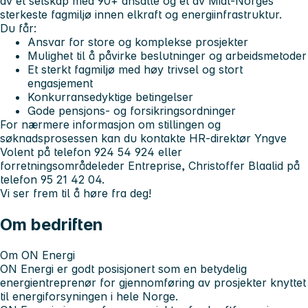
av et selskap med 90+ ansatte og et av Midt-Norges
sterkeste fagmiljø innen elkraft og energiinfrastruktur.
Du får:
Ansvar for store og komplekse prosjekter
Mulighet til å påvirke beslutninger og arbeidsmetoder
Et sterkt fagmiljø med høy trivsel og stort
engasjement
Konkurransedyktige betingelser
Gode pensjons- og forsikringsordninger
For nærmere informasjon om stillingen og
søknadsprosessen kan du kontakte HR-direktør Yngve
Volent på telefon 924 54 924 eller
forretningsområdeleder Entreprise, Christoffer Blaalid på
telefon 95 21 42 04.
Vi ser frem til å høre fra deg!
Om bedriften
Om ON Energi
ON Energi er godt posisjonert som en betydelig
energientreprenør for gjennomføring av prosjekter knyttet
til energiforsyningen i hele Norge.