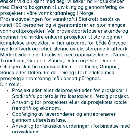
ønsker vi å bli kjent med deg! Vi søker nå
Prosjektleder
med Elektro bakgrunn til utvikling og gjennomføring av
prosjekter i våre vannkraftanlegg i Norge.
Prosjektavdelingen for vannkraft i Statkraft består av
rundt 100 personer og vi gjennomfører en stor mengde
vannkraftprosjekter. Vår prosjektportefølje er økende og
spenner fra mindre enklere prosjekter til store og mer
komplekse prosjekter. Vi har ansvaret for både å bygge
nye kraftverk og rehabilitering av eksisterende kraftverk.
Medarbeiderne er lokalisert med oppmøtesteder i Narvik,
Trondheim, Gaupne, Sauda, Dalen og Oslo. Denne
stillingen skal ha oppmøtested i
Trondheim, Gaupne,
Sauda eller Dalen
. En del reising i forbindelse med
prosjektgjennomføring må uansett påregnes.
Din rolle:
Prosjektleder eller delprosjektleder for prosjekter i
Statkraft’s portefølje fra idestadiet til ferdig prosjekt.
Ansvarlig for prosjektets eller delprosjektets totale
fremdrift og økonomi.
Oppfølging av leverandører og entreprenører
gjennom utførelsesfase.
Ansvarlig for tekniske vurderinger i forbindelse med
prosjektene.