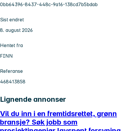
0bb64396-8437-448c-9a16-138cd7b5bdab
Sist endret
8. august 2026
Hentet fra
FINN
Referanse
468413858
Lignende annonser
Vil du inn i en fremtidsrettet, grønn
bransje? Søk jobb som
prosjektingeniør lavspent forsyning