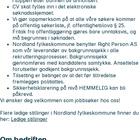
i toppen eller bunnen av annonsen.
CV skal fylles inn i det elektroniske
søknadsskjemaet.
Vi gjør oppmerksom på at alle våre søkere kommer
på offentlig søkerliste, jf. offentlighetslova § 25.
Fritak fra offentliggjøring gjøres bare unntaksvis, og
må begrunnes i søknaden.
Nordland fylkeskommune benytter Right Person AS
som vår leverandør av bakgrunnssjekk i alle
rekrutteringsprosesser. Bakgrunnssjekk
gjennomføres med kandidatens samtykke. Ansettelse
forutsetter godkjent bakgrunnssjekk.
Tilsetting er betinget av at det før tiltredelse
fremlegges politiattes.
Sikkerhetsklarering på nivå HEMMELIG kan bli
påkrevd.
Vi ønsker deg velkommen som jobbsøker hos oss!
Flere ledige stillinger i Nordland fylkeskommune finner du
her:
Ledige stillinger
Om bedriften