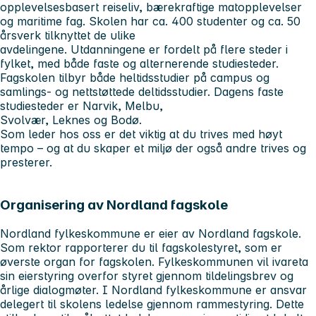
opplevelsesbasert reiseliv, bærekraftige matopplevelser
og maritime fag. Skolen har ca. 400 studenter og ca. 50
årsverk tilknyttet de ulike
avdelingene. Utdanningene er fordelt på flere steder i
fylket, med både faste og alternerende studiesteder.
Fagskolen tilbyr både heltidsstudier på campus og
samlings- og nettstøttede deltidsstudier. Dagens faste
studiesteder er Narvik, Melbu,
Svolvær, Leknes og Bodø.
Som leder hos oss er det viktig at du trives med høyt
tempo – og at du skaper et miljø der også andre trives og
presterer.
Organisering av Nordland fagskole
Nordland fylkeskommune er eier av Nordland fagskole.
Som rektor rapporterer du til fagskolestyret, som er
øverste organ for fagskolen. Fylkeskommunen vil ivareta
sin eierstyring overfor styret gjennom tildelingsbrev og
årlige dialogmøter. I Nordland fylkeskommune er ansvar
delegert til skolens ledelse gjennom rammestyring. Dette