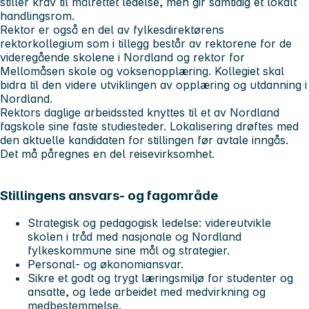
stiller krav til målrettet ledelse, men gir samtidig et lokalt
handlingsrom.
Rektor er også en del av fylkesdirektørens
rektorkollegium som i tillegg består av rektorene for de
videregående skolene i Nordland og rektor for
Mellomåsen skole og voksenopplæring. Kollegiet skal
bidra til den videre utviklingen av opplæring og utdanning i
Nordland.
Rektors daglige arbeidssted knyttes til et av Nordland
fagskole sine faste studiesteder. Lokalisering drøftes med
den aktuelle kandidaten for stillingen før avtale inngås.
Det må påregnes en del reisevirksomhet.
Stillingens ansvars- og fagområde
Strategisk og pedagogisk ledelse: videreutvikle
skolen i tråd med nasjonale og Nordland
fylkeskommune sine mål og strategier.
Personal- og økonomiansvar.
Sikre et godt og trygt læringsmiljø for studenter og
ansatte, og lede arbeidet med medvirkning og
medbestemmelse.