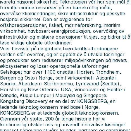
ivareta nasjonal sikkerhet. Teknologien vår har som mål å
forvalte marine ressurser på en bærekraftig måte,
overvåke klimaendringer, sikre infrastruktur og beskytte
nasjonal sikkerhet. Den er avgjørende for
offshoreoperasjoner, fiskeri, marineforskning, maritim
virksomhet, havbasert energiproduksjon, overvåking av
infrastruktur og militære operasjoner til sjøs, og bidrar til å
løse viktige globale utfordringer.
Vi er bevisste på de globale bærekraftsutfordringene
verden står overfor, og er opptatt av å utvikle løsninger
og produkter som reduserer miljøpåvirkningen på havets
økosystemer og løser operasjonelle utfordringer.
Selskapet har over 1 100 ansatte i Horten, Trondheim,
Bergen og Oslo i Norge, samt virksomhet i Alicante i
Spania, Aberdeen i Storbritannia, Lynnwood (Seattle),
Houston og New Orleans i USA, Vancouver og Halifax i
Canada, Kuala Lumpur i Malaysia og Singapore.
Kongsberg Discovery er en del av KONGSBERG, en
ledende teknologikonsern med base i Norge.
KONGSBERG
er et ledende globalt teknologikonsern.
Gjennom vår stolte, 200 år lange historie har vi
kontinuerlig utviklet oss og anvendt innovative løsninger
tilpasset behovene til våre kunder, partnere og samfunnet