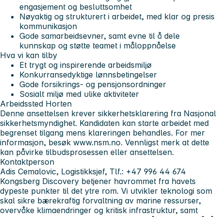
engasjement og besluttsomhet
Nøyaktig og strukturert i arbeidet, med klar og presis
kommunikasjon
Gode samarbeidsevner, samt evne til å dele
kunnskap og støtte teamet i måloppnåelse
Hva vi kan tilby
Et trygt og inspirerende arbeidsmiljø
Konkurransedyktige lønnsbetingelser
Gode forsikrings- og pensjonsordninger
Sosialt miljø med ulike aktiviteter
Arbeidssted
Horten
Denne ansettelsen krever sikkerhetsklarering fra Nasjonal
sikkerhetsmyndighet. Kandidaten kan starte arbeidet med
begrenset tilgang mens klareringen behandles. For mer
informasjon, besøk www.nsm.no. Vennligst merk at dette
kan påvirke tilbudsprosessen eller ansettelsen.
Kontaktperson
Adis Cemalovic, Logistikksjef, Tlf.: +47 996 44 674
Kongsberg Discovery
betjener havrommet fra havets
dypeste punkter til det ytre rom. Vi utvikler teknologi som
skal sikre bærekraftig forvaltning av marine ressurser,
overvåke klimaendringer og kritisk infrastruktur, samt