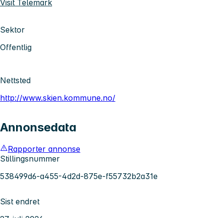
Visit Telemark
Sektor
Offentlig
Nettsted
http://www.skien.kommune.no/
Annonsedata
Rapporter annonse
Stillingsnummer
538499d6-a455-4d2d-875e-f55732b2a31e
Sist endret