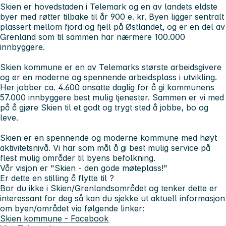
Skien er hovedstaden i Telemark og en av landets eldste
byer med røtter tilbake til år 900 e. kr. Byen ligger sentralt
plassert mellom fjord og fjell på Østlandet, og er en del av
Grenland som til sammen har nærmere 100.000
innbyggere.
Skien kommune er en av Telemarks største arbeidsgivere
og er en moderne og spennende arbeidsplass i utvikling.
Her jobber ca. 4.600 ansatte daglig for å gi kommunens
57.000 innbyggere best mulig tjenester. Sammen er vi med
på å gjøre Skien til et godt og trygt sted å jobbe, bo og
leve.
Skien er en spennende og moderne kommune med høyt
aktivitetsnivå. Vi har som mål å gi best mulig service på
flest mulig områder til byens befolkning.
Vår visjon er "Skien - den gode møteplass!"
Er dette en stilling å flytte til ?
Bor du ikke i Skien/Grenlandsområdet og tenker dette er
interessant for deg så kan du sjekke ut aktuell informasjon
om byen/området via følgende linker:
Skien kommune - Facebook