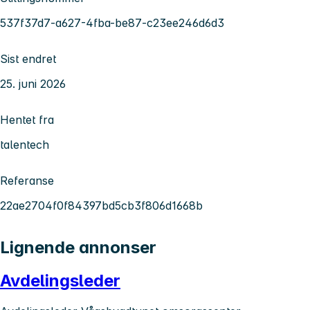
537f37d7-a627-4fba-be87-c23ee246d6d3
Sist endret
25. juni 2026
Hentet fra
talentech
Referanse
22ae2704f0f84397bd5cb3f806d1668b
Lignende annonser
Avdelingsleder