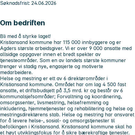
Søknadsfrist: 24.06.2026
Om bedriften
Bli med å styrke laget!
Kristiansand kommune har 115 000 innbyggere og er
Agders største arbeidsgiver. Vi er over 9 000 ansatte med
allsidige oppgaver innen et bredt spekter av
tjenesteområder. Som en av landets største kommuner
trenger vi stadig nye, engasjerte og motiverte
medarbeidere.
Helse og mestring
er ett av 6 direktørområder i
Kristiansand kommune. Området har om lag 4 500 fast
ansatte, et driftsbudsjett på 3,5 mrd. kr og består av 6
kommunalsjefsområder; Forvaltning og koordinering,
omsorgssenter, livsmestring, helsefremming og
inkludering, hjemmetjenester og rehabilitering og helse og
mestringsdirektørens stab. Helse og mestring har ansvaret
for å levere helse-, sosial- og omsorgstjenester til
befolkingen i Kristiansand. Kristiansand kommune skal ha
et høyt utviklingsfokus for å sikre bærekraftige tjenester.