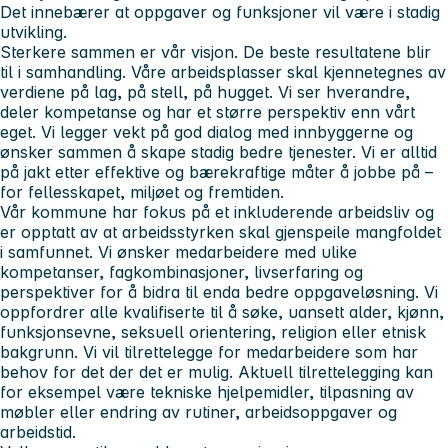
Det innebærer at oppgaver og funksjoner vil være i stadig
utvikling.
Sterkere sammen er vår visjon.
De beste resultatene blir
til i samhandling. Våre arbeidsplasser skal kjennetegnes av
verdiene
på
lag, på stell, på hugget.
Vi ser hverandre,
deler kompetanse og har et større perspektiv enn vårt
eget. Vi legger vekt på god dialog med innbyggerne og
ønsker sammen å skape stadig bedre tjenester. Vi er alltid
på jakt etter effektive og bærekraftige måter å jobbe på –
for fellesskapet, miljøet og fremtiden.
Vår kommune har fokus på et inkluderende arbeidsliv og
er opptatt av at arbeidsstyrken skal gjenspeile mangfoldet
i samfunnet. Vi ønsker medarbeidere med ulike
kompetanser, fagkombinasjoner, livserfaring og
perspektiver for å bidra til enda bedre oppgaveløsning. Vi
oppfordrer alle kvalifiserte til å søke, uansett alder, kjønn,
funksjonsevne, seksuell orientering, religion eller etnisk
bakgrunn. Vi vil tilrettelegge for medarbeidere som har
behov for det der det er mulig. Aktuell tilrettelegging kan
for eksempel være tekniske hjelpemidler, tilpasning av
møbler eller endring av rutiner, arbeidsoppgaver og
arbeidstid.