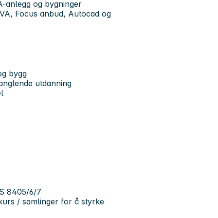
A-anlegg og bygninger
 VA, Focus anbud, Autocad og
 og bygg
anglende utdanning
del
NS 8405/6/7
å kurs / samlinger for å styrke