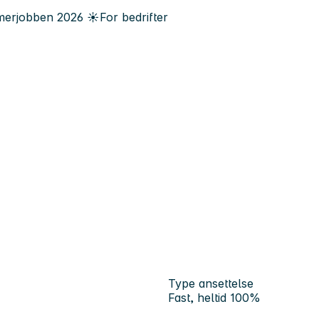
erjobben
2026
☀️
For bedrifter
Type ansettelse
Fast, heltid 100%