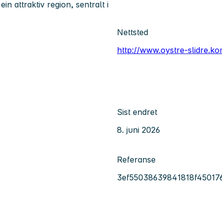
in attraktiv region, sentralt i
Nettsted
http://www.oystre-slidre.
Sist endret
8. juni 2026
Referanse
3ef55038639841818f45017