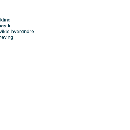
kling
khøyde
tvikle hverandre
heving