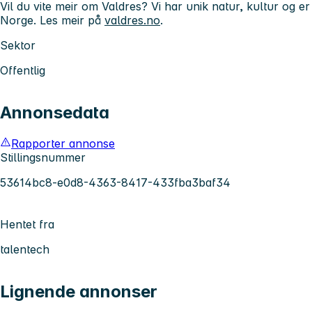
Vil du vite meir om Valdres? Vi har unik natur, kultur og er e
Norge. Les meir på
valdres.no
.
Sektor
Offentlig
Annonsedata
Rapporter annonse
Stillingsnummer
53614bc8-e0d8-4363-8417-433fba3baf34
Hentet fra
talentech
Lignende annonser