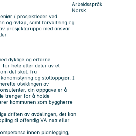
Arbeidsspråk
Norsk
eniør / prosjektleder ved
ann og avløp, samt forvaltning og
l av prosjektgruppa med ansvar
mråder.
ed dyktige og erfarne
for hele eller deler av et
 som det skal, fra
økonomistyring og sluttoppgjør. I
erelle utviklingen av
konsulenter, din oppgave er å
de trenger for å holde
nterer kommunen som byggherre
ge driften av avdelingen, det kan
ing til offentlig VA nett eller
kompetanse innen planlegging,