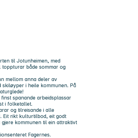
rten til Jotunheimen, med
til toppturar både sommar og
 finn mellom anna deler av
d skiløyper i heile kommunen. På
aturglede!
t finst spanande arbeidsplassar
 i folketallet.
ar og tilreisande i alle
it rikt kulturtilbod, eit godt
gjere kommunen til ein attraktivt
ionsenteret Fagernes.