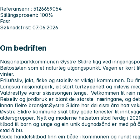
Referansenr.: 5126659054
Stillingsprosent: 100%
Fast
Søknadsfrist: 07.06.2026
Om bedriften
Nasjonalparkkommunen Øystre Slidre ligg ved inngangspo
Beitostølen som et naturleg utgangspunkt. Vegen er kort 
vinter.
Friluftsliv, jakt, fiske og stølsliv er viktig i kommunen. Du
Langsua nasjonalpark, eit stort turløypenett og milevis me
Valdresflye varar skisesongen lenge. Velkommen til rein n
Reiseliv og jordbruk er blant dei største næringane, og de
innan fleire bransjar.Øystre Slidre har dei siste åra hatt vekst
Øystre Slidre kommune skal tilby gode tenester til innbyggar
aldersgrupper. Nytt og moderne helsetun stod ferdig i 2021. E
tilbod til barn og unge og ein unik dugnadsånd er med på å 
stad å bu.
Gode handelstilbod finn ein både i kommunen og rundt reg