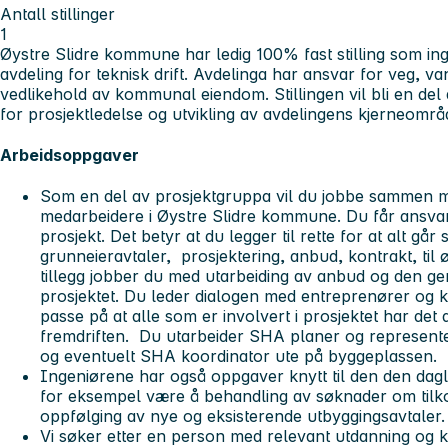
Antall stillinger
1
Øystre Slidre kommune har ledig 100% fast stilling som ing
avdeling for teknisk drift. Avdelinga har ansvar for veg, v
vedlikehold av kommunal eiendom. Stillingen vil bli en de
for prosjektledelse og utvikling av avdelingens kjerneo
Arbeidsoppgaver
Som en del av prosjektgruppa vil du jobbe sammen m
medarbeidere i Øystre Slidre kommune. Du får ansvar 
prosjekt. Det betyr at du legger til rette for at alt går
grunneieravtaler, prosjektering, anbud, kontrakt, til 
tillegg jobber du med utarbeiding av anbud og den gen
prosjektet. Du leder dialogen med entreprenører og 
passe på at alle som er involvert i prosjektet har det 
fremdriften. Du utarbeider SHA planer og represe
og eventuelt SHA koordinator ute på byggeplassen.
Ingeniørene har også oppgaver knytt til den den dagli
for eksempel være å behandling av søknader om tilkopl
oppfølging av nye og eksisterende utbyggingsavtaler.
Vi søker etter en person med relevant utdanning og 