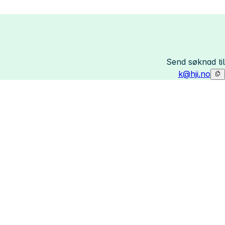
Send søknad til
k@hji.no