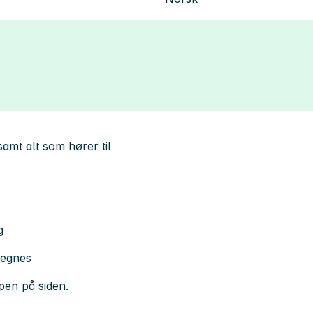
mt alt som hører til
g
regnes
en på siden.