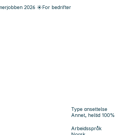
erjobben
2026
☀️
For bedrifter
Type ansettelse
Annet, heltid 100%
Arbeidsspråk
Norsk