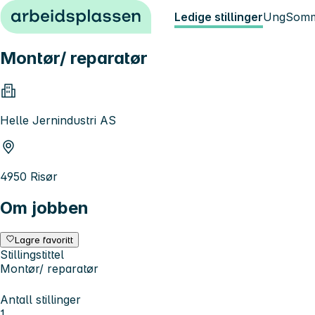
Hopp til innhold
Ledige stillinger
Ung
Somm
Montør/ reparatør
Helle Jernindustri AS
4950 Risør
Om jobben
Lagre favoritt
Stillingstittel
Montør/ reparatør
Antall stillinger
1