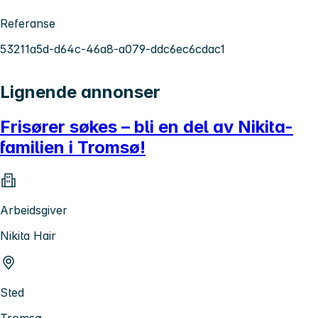
Referanse
53211a5d-d64c-46a8-a079-ddc6ec6cdac1
Lignende annonser
Frisører søkes – bli en del av Nikita-
familien i Tromsø!
Arbeidsgiver
Nikita Hair
Sted