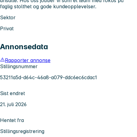
ansatte. Hos oss jobber vi som et team med fokus på
faglig stolthet og gode kundeopplevelser.
Sektor
Privat
Annonsedata
Rapporter annonse
Stillingsnummer
53211a5d-d64c-46a8-a079-ddc6ec6cdac1
Sist endret
21. juli 2026
Hentet fra
Stillingsregistrering