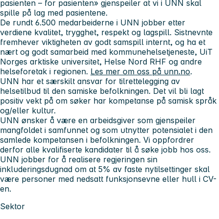
pasienten – for pasienten» gjenspeiler at vi i UNN skal
spille på lag med pasientene.
De rundt 6.500 medarbeiderne i UNN jobber etter
verdiene
kvalitet, trygghet, respekt og lagspill. Sistnevnte
fremhever viktigheten av godt samspill internt, og ha et
nært og godt samarbeid
med kommunehelsetjeneste, UiT
Norges arktiske universitet, Helse Nord RHF og andre
helseforetak i regionen.
Les mer om oss på unn.no
.
UNN har et særskilt ansvar for tilrettelegging av
helsetilbud til den samiske befolkningen. Det vil bli lagt
positiv vekt på om søker har kompetanse på samisk språk
og/eller kultur.
UNN ønsker å være en arbeidsgiver som gjenspeiler
mangfoldet i samfunnet og som utnytter potensialet i den
samlede kompetansen i befolkningen. Vi oppfordrer
derfor alle kvalifiserte kandidater til å søke jobb hos oss.
UNN jobber for å realisere regjeringen sin
inkluderingsdugnad om at 5% av faste nytilsettinger skal
være personer med nedsatt funksjonsevne eller hull i CV-
en.
Sektor