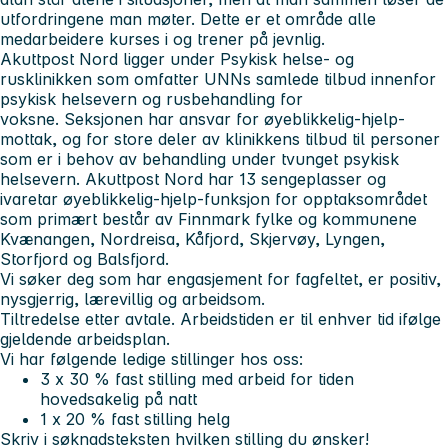
utfordringene man møter. Dette er et område alle
medarbeidere kurses i og trener på jevnlig.
Akuttpost Nord ligger under Psykisk helse- og
rusklinikken som omfatter UNNs samlede tilbud innenfor
psykisk helsevern og rusbehandling for
voksne. Seksjonen har ansvar for øyeblikkelig-hjelp-
mottak, og for store deler av klinikkens tilbud til personer
som er i behov av behandling under tvunget psykisk
helsevern. Akuttpost Nord har 13 sengeplasser og
ivaretar øyeblikkelig-hjelp-funksjon for opptaksområdet
som primært består av Finnmark fylke og kommunene
Kvænangen, Nordreisa, Kåfjord, Skjervøy, Lyngen,
Storfjord og Balsfjord.
Vi søker deg som har engasjement for fagfeltet, er positiv,
nysgjerrig, lærevillig og arbeidsom.
Tiltredelse etter avtale. Arbeidstiden er til enhver tid ifølge
gjeldende arbeidsplan.
Vi har følgende ledige stillinger hos oss:
3 x 30 % fast stilling med arbeid for tiden
hovedsakelig på natt
1 x 20 % fast stilling helg
Skriv i søknadsteksten hvilken stilling du ønsker!