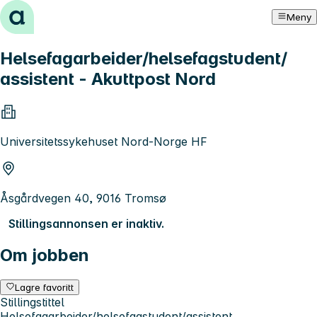
Hopp til innhold
Meny
Helsefagarbeider/helsefagstudent/
assistent - Akuttpost Nord
Universitetssykehuset Nord-Norge HF
Åsgårdvegen 40, 9016 Tromsø
Stillingsannonsen er inaktiv.
Om jobben
Lagre favoritt
Stillingstittel
Helsefagarbeider/helsefagstudent/assistent