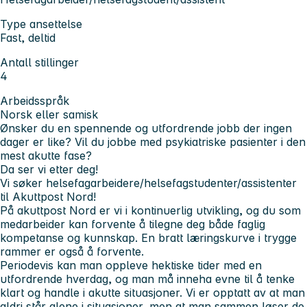
Type ansettelse
Fast, deltid
Antall stillinger
4
Arbeidsspråk
Norsk eller samisk
Ønsker du en spennende og utfordrende jobb der ingen
dager er like? Vil du jobbe med psykiatriske pasienter i den
mest akutte fase?
Da ser vi etter deg!
Vi søker helsefagarbeidere/helsefagstudenter/assistenter
til Akuttpost Nord!
På akuttpost Nord er vi i kontinuerlig utvikling, og du som
medarbeider kan forvente å tilegne deg både faglig
kompetanse og kunnskap. En bratt læringskurve i trygge
rammer er også å forvente.
Periodevis kan man oppleve hektiske tider med en
utfordrende hverdag, og man må inneha evne til å tenke
klart og handle i akutte situasjoner. Vi er opptatt av at man
aldri står alene i situasjoner, men at man sammen løser de