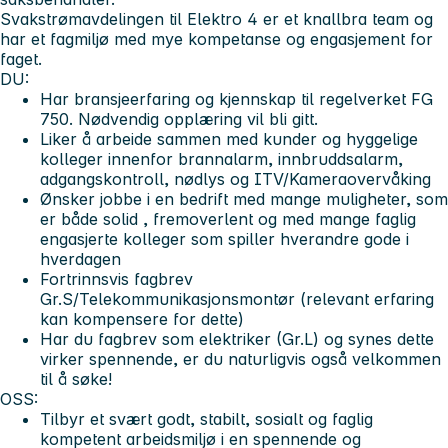
Svakstrømavdelingen til Elektro 4 er et knallbra team og
har et fagmiljø med mye kompetanse og engasjement for
faget.
DU:
Har bransjeerfaring og kjennskap til regelverket FG
750. Nødvendig opplæring vil bli gitt.
Liker å arbeide sammen med kunder og hyggelige
kolleger innenfor brannalarm, innbruddsalarm,
adgangskontroll, nødlys og ITV/Kameraovervåking
Ønsker jobbe i en bedrift med mange muligheter, som
er både solid , fremoverlent og med mange faglig
engasjerte kolleger som spiller hverandre gode i
hverdagen
Fortrinnsvis fagbrev
Gr.S/Telekommunikasjonsmontør (relevant erfaring
kan kompensere for dette)
Har du fagbrev som elektriker (Gr.L) og synes dette
virker spennende, er du naturligvis også velkommen
til å søke!
OSS:
Tilbyr et svært godt, stabilt, sosialt og faglig
kompetent arbeidsmiljø i en spennende og