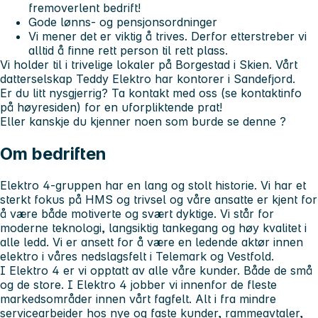
fremoverlent bedrift!
Gode lønns- og pensjonsordninger
Vi mener det er viktig å trives. Derfor etterstreber vi
alltid å finne rett person til rett plass.
Vi holder til i trivelige lokaler på Borgestad i Skien. Vårt
datterselskap Teddy Elektro har kontorer i Sandefjord.
Er du litt nysgjerrig? Ta kontakt med oss (se kontaktinfo
på høyresiden) for en uforpliktende prat!
Eller kanskje du kjenner noen som burde se denne ?
Om bedriften
Elektro 4-gruppen har en lang og stolt historie. Vi har et
sterkt fokus på HMS og trivsel og våre ansatte er kjent for
å være både motiverte og svært dyktige. Vi står for
moderne teknologi, langsiktig tankegang og høy kvalitet i
alle ledd. Vi er ansett for å være en ledende aktør innen
elektro i våres nedslagsfelt i Telemark og Vestfold.
I Elektro 4 er vi opptatt av alle våre kunder. Både de små
og de store. I Elektro 4 jobber vi innenfor de fleste
markedsområder innen vårt fagfelt. Alt i fra mindre
servicearbeider hos nye og faste kunder, rammeavtaler,