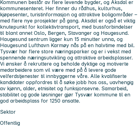
Kommunen består av flere levende bygder, og Aksdal er
kommunesenteret. Her finner du rådhus, kulturhus,
kjøpesenter, turistinformasjon og attraktive boligområder –
med flere nye prosjekter på gang. Aksdal er også et viktig
knutepunkt for kollektivtransport, med bussforbindelser
til blant annet Oslo, Bergen, Stavanger og Haugesund.
Haugesund sentrum ligger kun 15 minutter unna, og
Haugesund Lufthavn Karmøy nås på en halvtime med bil.
Tysvær har flere store næringsparker og er i vekst med
spennende næringsutvikling og attraktive arbeidsplasser.
Vi ønsker å rekruttere og beholde dyktige og motiverte
medarbeidere som vil være med på å levere gode
velferdstjenester til innbyggerne våre. Alle kvalifiserte
kandidater oppfordres til å søke jobb hos oss, uavhengig
av kjønn, alder, etnisitet og funksjonsevne. Samarbeid,
stabilitet og gode løsninger gjør Tysvær kommune til en
god arbeidsplass for 1250 ansatte.
Sektor
Offentlig