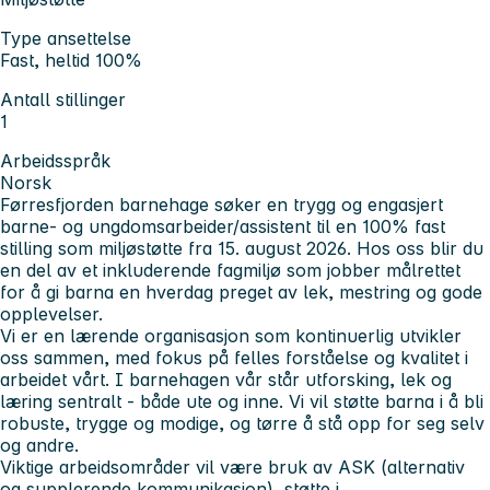
Type ansettelse
Fast, heltid 100%
Antall stillinger
1
Arbeidsspråk
Norsk
Førresfjorden barnehage søker en trygg og engasjert
barne- og ungdomsarbeider/assistent til en 100% fast
stilling som miljøstøtte fra 15. august 2026. Hos oss blir du
en del av et inkluderende fagmiljø som jobber målrettet
for å gi barna en hverdag preget av lek, mestring og gode
opplevelser.
Vi er en lærende organisasjon som kontinuerlig utvikler
oss sammen, med fokus på felles forståelse og kvalitet i
arbeidet vårt. I barnehagen vår står utforsking, lek og
læring sentralt - både ute og inne. Vi vil støtte barna i å bli
robuste, trygge og modige, og tørre å stå opp for seg selv
og andre.
Viktige arbeidsområder vil være bruk av ASK (alternativ
og supplerende kommunikasjon), støtte i