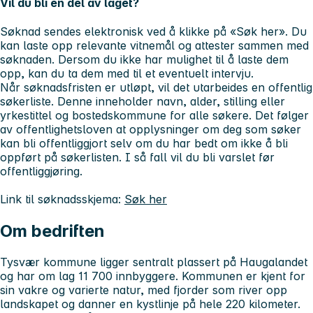
Vil du bli en del av laget?
Søknad sendes elektronisk ved å klikke på «Søk her». Du
kan laste opp relevante vitnemål og attester sammen med
søknaden. Dersom du ikke har mulighet til å laste dem
opp, kan du ta dem med til et eventuelt intervju.
Når søknadsfristen er utløpt, vil det utarbeides en offentlig
søkerliste. Denne inneholder navn, alder, stilling eller
yrkestittel og bostedskommune for alle søkere. Det følger
av offentlighetsloven at opplysninger om deg som søker
kan bli offentliggjort selv om du har bedt om ikke å bli
oppført på søkerlisten. I så fall vil du bli varslet før
offentliggjøring.
Link til søknadsskjema:
Søk her
Om bedriften
Tysvær kommune ligger sentralt plassert på Haugalandet
og har om lag 11 700 innbyggere. Kommunen er kjent for
sin vakre og varierte natur, med fjorder som river opp
landskapet og danner en kystlinje på hele 220 kilometer.