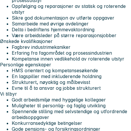
prosessutstyr
Oppfølging og reparasjoner av statisk og roterende
utstyr
Sikre god dokumentasjon av utførte oppgaver
Samarbeide med øvrige avdelinger
Delta i bedriftens hjemmevaktordning
Være arbeidsleder på større reparasjonsjobber
Ønskede kvalifikasjoner
Fagbrev industrimekaniker
Erfaring fra fagområdet og prosessindustrien
Kompetanse innen vedlikehold av roterende utstyr
Personlige egenskaper
HMS orientert og kompetansesøkende
En lagspiller med inkluderende holdning
Strukturert, nøyaktig og målbevisst
Evne til å ta ansvar og jobbe strukturert
Vi tilbyr
Godt arbeidsmiljø med hyggelige kollegaer
Muligheter til personlig- og faglig utvikling
Spennende stilling med selvstendige og utfordrende
arbeidsoppgaver
Konkurransedyktige betingelser
Gode pensjons- og forsikringsordninger