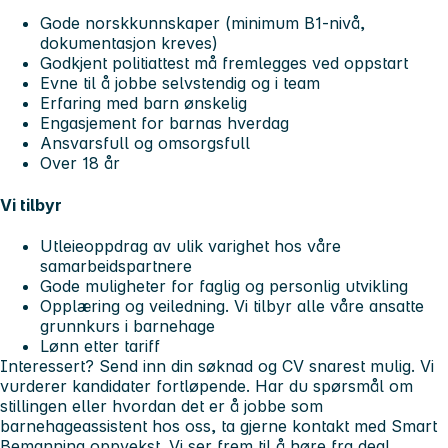
Gode norskkunnskaper (minimum B1-nivå,
dokumentasjon kreves)
Godkjent politiattest må fremlegges ved oppstart
Evne til å jobbe selvstendig og i team
Erfaring med barn ønskelig
Engasjement for barnas hverdag
Ansvarsfull og omsorgsfull
Over 18 år
Vi tilbyr
Utleieoppdrag av ulik varighet hos våre
samarbeidspartnere
Gode muligheter for faglig og personlig utvikling
Opplæring og veiledning. Vi tilbyr alle våre ansatte
grunnkurs i barnehage
Lønn etter tariff
Interessert? Send inn din søknad og CV snarest mulig. Vi
vurderer kandidater fortløpende. Har du spørsmål om
stillingen eller hvordan det er å jobbe som
barnehageassistent hos oss, ta gjerne kontakt med Smart
Bemanning oppvekst. Vi ser frem til å høre fra deg!