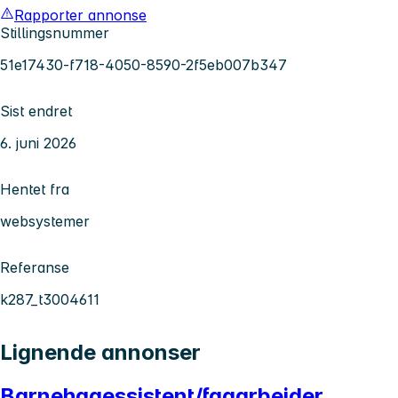
Rapporter annonse
Stillingsnummer
51e17430-f718-4050-8590-2f5eb007b347
Sist endret
6. juni 2026
Hentet fra
websystemer
Referanse
k287_t3004611
Lignende annonser
Barnehagessistent/fagarbeider