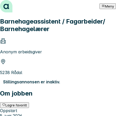
Hopp til innhold
Meny
Barnehageassistent / Fagarbeider/
Barnehagelærer
Anonym arbeidsgiver
5238 Rådal
Stillingsannonsen er inaktiv.
Om jobben
Lagre favoritt
Oppstart
5. juni 2026