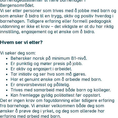
barnehageassistenter til flere barnehager i
Bergensområdet.
Vi ser etter personer som trives med å jobbe med barn og
som ønsker å bidra til en trygg, aktiv og positiv hverdag i
barnehagen. Tidligere erfaring eller formell pedagogisk
utdanning er ikke et krav – det viktigste er at du har riktig
innstilling, engasjement og et ønske om å bidra.
Hvem ser vi etter?
Vi søker deg som:
Behersker norsk på minimum B1-nivå.
Er punktlig og møter presis på jobb.
Er aktiv og engasjert i arbeidet.
Tar initiativ og ser hva som må gjøres.
Har et genuint ønske om å arbeide med barn.
Er ansvarsbevisst og pålitelig.
Trives med samarbeid med både barn og kolleger.
Kan fremlegge gyldig politiattest før oppstart.
Det er ingen krav om fagutdanning eller tidligere erfaring
fra barnehage. Vi ønsker velkommen både deg som
ønsker å prøve deg i yrket, og deg som allerede har
erfaring med arbeid med barn.