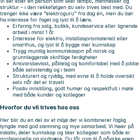
Vi ser etter en person som liker tempo, mennesker og
struktur – i den rekkefølgen du selv trives best med. Du
trenger ikke være “elektroguru” fra dag én, men du bør
ha interesse for faget og lyst til å lære.
Erfaring fra salg, butikk, kundeservice eller lignende
arbeid i minst 1 år
Interesse for elektro, installasjonsmateriell eller
smarthus, og lyst til å bygge mer kunnskap
Trygg muntlig kommunikasjon på norsk og
grunnleggende skriftlige ferdigheter
Ansvarsbevisst, pålitelig og komfortabel med å jobbe
både selvstendig og i team
Strukturert og ryddig, med evne til å holde oversikt
selv når det er travelt
Positiv innstilling, godt humør og respektfull i møte
med både kunder og kollegaer
Hvorfor du vil trives hos oss
Her blir du en del av et miljø der vi kombinerer faglig
tyngde med god stemning og mye samarbeid. Vi heier på
initiativ, deler kunnskap og liker kollegaer som både er
profesjonelle og jordnære. Du får rom til å påvirke egen