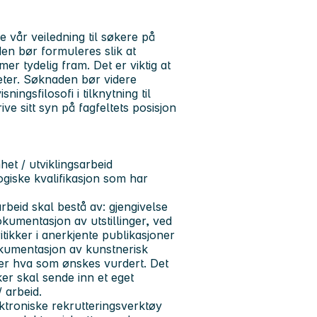
e vår veiledning til søkere på
en bør formuleres slik at
r tydelig fram. Det er viktig at
heter. Søknaden bør videre
ingsfilosofi i tilknytning til
ve sitt syn på fagfeltets posisjon
et / utviklingsarbeid
giske kvalifikasjon som har
beid skal bestå av: gjengivelse
okumentasjon av utstillinger, ved
tikker i anerkjente publikasjoner
okumentasjon av kunstnerisk
ever hva som ønskes vurdert. Det
ker skal sende inn et eget
/ arbeid.
ktroniske rekrutteringsverktøy