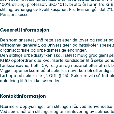
100% stilling, professor, SKO 1013, brutto årslønn fra kr 8
stilling, avhengig av kvalifikasjoner. Fra lønnen går det 2% 
Pensjonskasse.
Generell informasjon
Den som ansettes, må rette seg etter de lover og regler som 
virksomhet generelt, og universiteter og høgskoler spesie
organisatoriske og arbeidsmessige endringer.
Den statlige arbeidsstyrken skal i størst mulig grad gjenspe
KHiO oppfordrer alle kvalifiserte kandidater til å søke uans
funksjonsevne, hull i CV, religion og nasjonal eller etnisk
Vi gjør oppmerksom på at søkeres navn kan bli offentlig s
ført opp på søkerliste (jf. Offl. § 25). Søkeren vil i så fall bl
anledning til å trekke søknaden.
Kontaktinformasjon
Nærmere opplysninger om stillingen fås ved henvendelse
Ved spørsmål om stillingen og om innlevering av søknad t