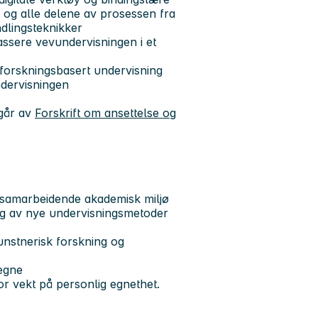
, og alle delene av prosessen fra
andlingsteknikker
assere vevundervisningen i et
 forskningsbasert undervisning
ndervisningen
mgår av
Forskrift om ansettelse og
t samarbeidende akademisk miljø
ing av nye undervisningsmetoder
unstnerisk forskning og
egne
 stor vekt på personlig egnethet.