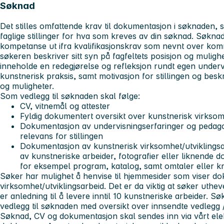
Søknad
Det stilles omfattende krav til dokumentasjon i søknaden,
s
faglige stillinger for hva som kreves av din
søknad
. Søknad
kompetanse ut ifra kvalifikasjonskrav som nevnt over komme
søkeren beskriver sitt syn på fagfeltets posisjon og mulig
inneholde en redegjørelse og refleksjon rundt egen undervisn
kunstnerisk praksis, samt motivasjon for stillingen og beskri
og muligheter.
Som vedlegg til søknaden skal følge:
CV, vitnemål og attester
Fyldig dokumentert oversikt over kunstnerisk virksomh
Dokumentasjon av undervisningserfaringer og pedago
relevans for stillingen
Dokumentasjon av kunstnerisk virksomhet/utviklingsar
av kunstneriske arbeider, fotografier eller liknende d
for eksempel program, katalog, samt omtaler eller kri
Søker har mulighet å henvise til hjemmesider som viser d
virksomhet/utviklingsarbeid. Det er da viktig at søker uth
er anledning til å levere inntil 10 kunstneriske arbeider. Sø
vedlegg til søknaden med oversikt over innsendte vedlegg 
Søknad, CV og dokumentasjon skal sendes inn via vårt ele