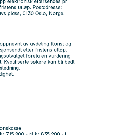
p elektronisk ettersendes pr
ristens utløp. Postadresse:
vs plass, 0130 Oslo, Norge.
 oppnevnt av avdeling Kunst og
onsendt etter fristens utløp.
lingsutvalget foreta en vurdering
. Kvalifiserte søkere kan bli bedt
iledning.
dighet.
sjonskasse
 715 900,- til kr 835 900,- i