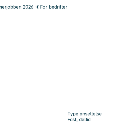
erjobben
2026
☀️
For bedrifter
Type ansettelse
Fast, deltid