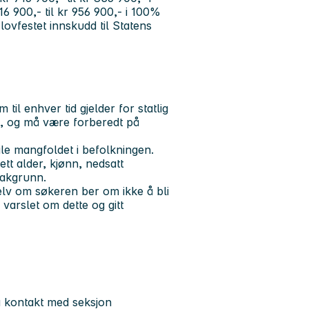
16 900,- til kr 956 900,- i 100%
lovfestet innskudd til Statens
til enhver tid gjelder for statlig
lt, og må være forberedt på
ile mangfoldet i befolkningen.
ett alder, kjønn, nedsatt
 bakgrunn.
elv om søkeren ber om ikke å bli
i varslet om dette og gitt
a kontakt med seksjon