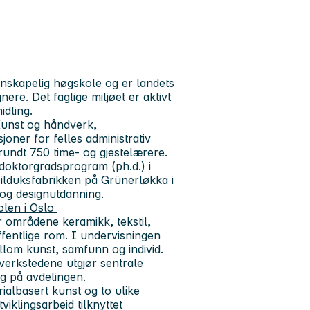
enskapelig høgskole og er landets
nere. Det faglige miljøet er aktivt
idling.
Kunst og håndverk,
ner for felles administrativ
rundt 750 time- og gjestelærere.
doktorgradsprogram (ph.d.) i
Seilduksfabrikken på Grünerløkka i
 og designutdanning.
len i Oslo
r områdene keramikk, tekstil,
ffentlige rom. I undervisningen
lom kunst, samfunn og individ.
erkstedene utgjør sentrale
ng på avdelingen.
ialbasert kunst og to ulike
viklingsarbeid tilknyttet