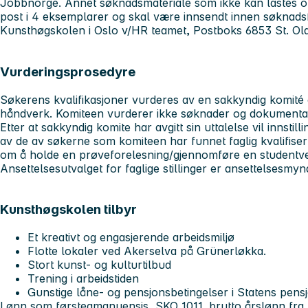
Jobbnorge. Annet søknadsmateriale som ikke kan lastes op
post i 4 eksemplarer og skal være innsendt innen søknadsf
Kunsthøgskolen i Oslo v/HR teamet, Postboks 6853 St. Ola
Vurderingsprosedyre
Søkerens kvalifikasjoner vurderes av en sakkyndig komité
håndverk. Komiteen vurderer ikke søknader og dokumentasj
Etter at sakkyndig komite har avgitt sin uttalelse vil innstil
av de av søkerne som komiteen har funnet faglig kvalifisert
om å holde en prøveforelesning/gjennomføre en studentve
Ansettelsesutvalget for faglige stillinger er ansettelsesmyn
Kunsthøgskolen tilbyr
Et kreativt og engasjerende arbeidsmiljø
Flotte lokaler ved Akerselva på Grünerløkka.
Stort kunst- og kulturtilbud
Trening i arbeidstiden
Gunstige låne- og pensjonsbetingelser i Statens pen
Lønn som førsteamanuensis, SKO 1011, brutto årslønn fra kr