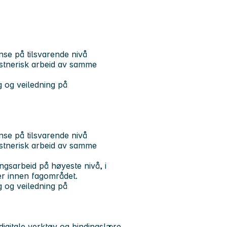
se på tilsvarende nivå
nstnerisk arbeid av samme
 og veiledning på
se på tilsvarende nivå
nstnerisk arbeid av samme
ingsarbeid på høyeste nivå, i
er innen fagområdet.
 og veiledning på
digitale verktøy og bindingslære