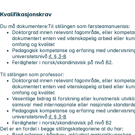
Kvalifikasjonskrav
Du må dokumentere:
Til stillingen som førsteamanuensis:
Doktorgrad innen relevant fagområde, eller kompetan
dokumentert enten ved vitenskapelig arbeid eller ku
omfang og kvalitet
Pedagogisk kompetanse og erfaring med undervisning
universitetsnivå
jf. § 3-8
Ferdigheter i norsk/skandinavisk på nivå B2.
Til stillingen som professor:
Doktorgrad innen relevant fagområde, eller kompetan
dokumentert enten ved vitenskapelig arbeid eller ku
omfang og kvalitet
Vesentlige bidrag til forskning eller kunstnerisk utvikl
samsvar med internasjonale eller nasjonale standard
Pedagogisk kompetanse og erfaring med undervisning
universitetsnivå j
f. § 3-8
Ferdigheter i norsk/skandinavisk på nivå B2
Det er en fordel i begge stillingskategoriene at du har:
Bred erfaring i håndvev, inkludert materialkunnskap, 