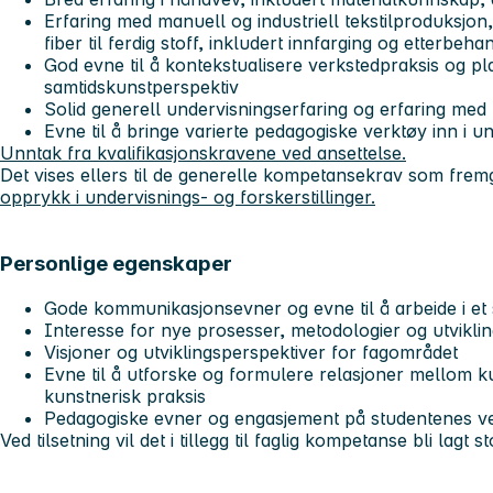
Erfaring med manuell og industriell tekstilproduksjon
fiber til ferdig stoff, inkludert innfarging og etterbeh
God evne til å kontekstualisere verkstedpraksis og pl
samtidskunstperspektiv
Solid generell undervisningserfaring og erfaring med
Evne til å bringe varierte pedagogiske verktøy inn i u
Unntak fra kvalifikasjonskravene ved ansettelse.
Det vises ellers til de generelle kompetansekrav som fre
opprykk i undervisnings- og forskerstillinger.
Personlige egenskaper
Gode kommunikasjonsevner og evne til å arbeide i e
Interesse for nye prosesser, metodologier og utvikl
Visjoner og utviklingsperspektiver for fagområdet
Evne til å utforske og formulere relasjoner mellom k
kunstnerisk praksis
Pedagogiske evner og engasjement på studentenes v
Ved tilsetning vil det i tillegg til faglig kompetanse bli lagt