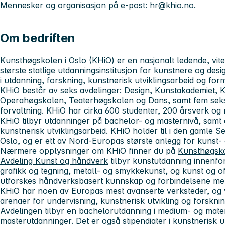
Mennesker og organisasjon på e-post:
hr@khio.no
.
Om bedriften
Kunsthøgskolen i Oslo (KHiO) er en nasjonalt ledende, vit
største statlige utdanningsinstitusjon for kunstnere og desig
i utdanning, forskning, kunstnerisk utviklingsarbeid og form
KHiO består av seks avdelinger: Design, Kunstakademiet, 
Operahøgskolen, Teaterhøgskolen og Dans, samt fem seksjo
forvaltning. KHiO har cirka 600 studenter, 200 årsverk og 
KHiO tilbyr utdanninger på bachelor- og masternivå, samt 
kunstnerisk utviklingsarbeid. KHiO holder til i den gamle 
Oslo, og er ett av Nord-Europas største anlegg for kunst-
Nærmere opplysninger om KHiO finner du på
Kunsthøgsko
Avdeling Kunst og håndverk
tilbyr kunstutdanning innenfo
grafikk og tegning, metall- og smykkekunst, og kunst og o
utforskes håndverksbasert kunnskap og forbindelsene mel
KHiO har noen av Europas mest avanserte verksteder, og v
arenaer for undervisning, kunstnerisk utvikling og forskni
Avdelingen tilbyr en bachelorutdanning i medium- og mater
masterutdanninger. Det er også stipendiater i kunstnerisk ut