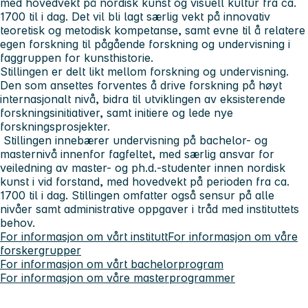
med hovedvekt på nordisk kunst og visuell kultur fra ca.
1700 til i dag. Det vil bli lagt særlig vekt på innovativ
teoretisk og metodisk kompetanse, samt evne til å relatere
egen forskning til pågående forskning og undervisning i
faggruppen for kunsthistorie.
Stillingen er delt likt mellom forskning og undervisning.
Den som ansettes forventes å drive forskning på høyt
internasjonalt nivå, bidra til utviklingen av eksisterende
forskningsinitiativer, samt initiere og lede nye
forskningsprosjekter.
Stillingen innebærer undervisning på bachelor- og
masternivå innenfor fagfeltet, med særlig ansvar for
veiledning av master- og ph.d.-studenter innen nordisk
kunst i vid forstand, med hovedvekt på perioden fra ca.
1700 til i dag. Stillingen omfatter også sensur på alle
nivåer samt administrative oppgaver i tråd med instituttets
behov.
For informasjon om vårt institutt
For informasjon om våre
forskergrupper
For informasjon om vårt bachelorprogram
For informasjon om våre masterprogrammer