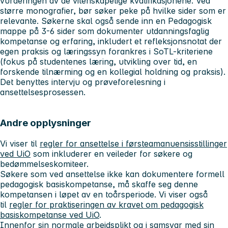
vurderingen av de vitenskapelige kvalifikasjonene. Ved
større monografier, bør søker peke på hvilke sider som er
relevante. Søkerne skal også sende inn en Pedagogisk
mappe på 3-6 sider som dokumenter utdanningsfaglig
kompetanse og erfaring, inkludert et refleksjonsnotat der
egen praksis og læringssyn forankres i SoTL-kriteriene
(fokus på studentenes læring, utvikling over tid, en
forskende tilnærming og en kollegial holdning og praksis).
Det benyttes intervju og prøveforelesning i
ansettelsesprosessen.
Andre opplysninger
Vi viser til
regler for ansettelse i førsteamanuensisstillinger
ved UiO
som inkluderer en veileder for søkere og
bedømmelseskomiteer.
Søkere som ved ansettelse ikke kan dokumentere formell
pedagogisk basiskompetanse, må skaffe seg denne
kompetansen i løpet av en toårsperiode. Vi viser også
til
regler for praktiseringen av kravet om pedagogisk
basiskompetanse ved UiO
.
Innenfor sin normale arbeidsplikt og i samsvar med sin