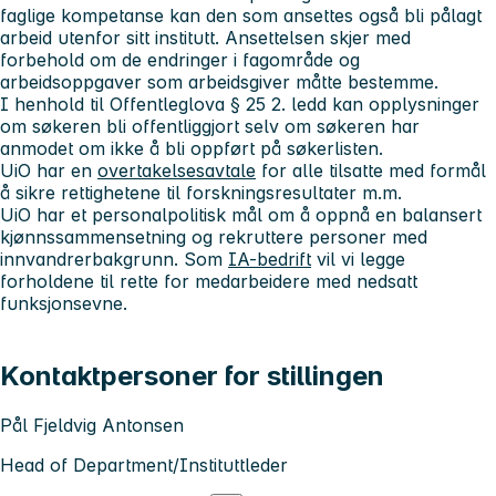
faglige kompetanse kan den som ansettes også bli pålagt
arbeid utenfor sitt institutt. Ansettelsen skjer med
forbehold om de endringer i fagområde og
arbeidsoppgaver som arbeidsgiver måtte bestemme.
I henhold til Offentleglova § 25 2. ledd kan opplysninger
om søkeren bli offentliggjort selv om søkeren har
anmodet om ikke å bli oppført på søkerlisten.
UiO har en
overtakelsesavtale
for alle tilsatte med formål
å sikre rettighetene til forskningsresultater m.m.
UiO har et personalpolitisk mål om å oppnå en balansert
kjønnssammensetning og rekruttere personer med
innvandrerbakgrunn. Som
IA-bedrift
vil vi legge
forholdene til rette for medarbeidere med nedsatt
funksjonsevne.
Kontaktpersoner for stillingen
Pål Fjeldvig Antonsen
Head of Department/Instituttleder