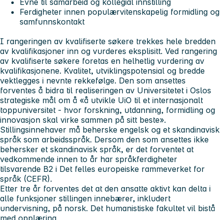
Evne til samarbeid og kollegial innstilling
Ferdigheter innen populærvitenskapelig formidling og
samfunnskontakt
I rangeringen av kvalifiserte søkere trekkes hele bredden
av kvalifikasjoner inn og vurderes eksplisitt. Ved rangering
av kvalifiserte søkere foretas en helhetlig vurdering av
kvalifikasjonene. Kvalitet, utviklingspotensial og bredde
vektlegges i nevnte rekkefølge. Den som ansettes
forventes å bidra til realiseringen av Universitetet i Oslos
strategiske mål om å «å utvikle UiO til et internasjonalt
toppuniversitet - hvor forskning, utdanning, formidling og
innovasjon skal virke sammen på sitt beste».
Stillingsinnehaver må beherske engelsk og et skandinavisk
språk som arbeidsspråk. Dersom den som ansettes ikke
behersker et skandinavisk språk, er det forventet at
vedkommende innen to år har språkferdigheter
tilsvarende B2 i Det felles europeiske rammeverket for
språk (CEFR).
Etter tre år forventes det at den ansatte aktivt kan delta i
alle funksjoner stillingen innebærer, inkludert
undervisning, på norsk. Det humanistiske fakultet vil bistå
med opplæring.