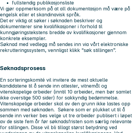
fullstendig publikasjonsliste
Vi gjør oppmerksom på at all dokumentasjon må være på
engelsk eller et skandinavisk språk.
Det er viktig at søker i søknaden beskriver og
dokumenterer sine kvalifikasjoner i forhold til
kunngjøringstekstens bredde av kvalifikasjoner gjennom
konkrete eksempler.
Søknad med vedlegg må sendes inn via vårt elektroniske
rekrutteringssystem, vennligst klikk
“søk stillingen”
.
Søknadsprosess
En sorteringskomité vil invitere de mest aktuelle
kandidatene til å sende inn attester, vitnemål og
vitenskapelige arbeider (inntil 10 arbeider, men bør samlet
ikke overstige 500 sider) for sakkyndig bedømmelse.
Vitenskapelige arbeider skal av den grunn ikke lastes opp
sammen med søknaden. Søkere som er plukket ut til å
sende inn verker bes velge ut tre arbeider publisert i løpet
av de siste fem år før søknadsfristen som særlig relevante
for stillingen. Disse vil bli tillagt størst betydning ved