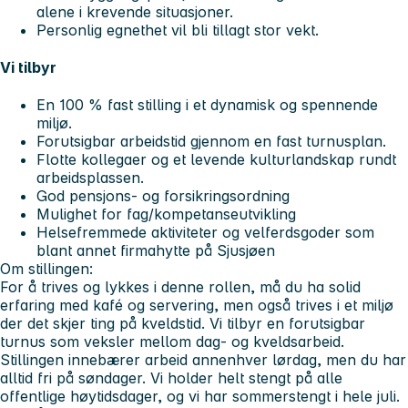
alene i krevende situasjoner.
Personlig egnethet vil bli tillagt stor vekt.
Vi tilbyr
En 100 % fast stilling i et dynamisk og spennende
miljø.
Forutsigbar arbeidstid gjennom en fast turnusplan.
Flotte kollegaer og et levende kulturlandskap rundt
arbeidsplassen.
God pensjons- og forsikringsordning
Mulighet for fag/kompetanseutvikling
Helsefremmede aktiviteter og velferdsgoder som
blant annet firmahytte på Sjusjøen
Om stillingen:
For å trives og lykkes i denne rollen, må du ha solid
erfaring med kafé og servering, men også trives i et miljø
der det skjer ting på kveldstid. Vi tilbyr en forutsigbar
turnus som veksler mellom dag- og kveldsarbeid.
Stillingen innebærer arbeid annenhver lørdag, men du har
alltid fri på søndager. Vi holder helt stengt på alle
offentlige høytidsdager, og vi har sommerstengt i hele juli.