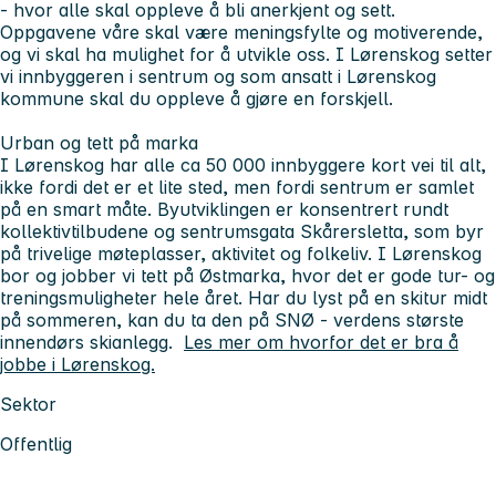
- hvor alle skal oppleve å bli anerkjent og sett.
Oppgavene våre skal være meningsfylte og motiverende,
og vi skal ha mulighet for å utvikle oss. I Lørenskog setter
vi innbyggeren i sentrum og som ansatt i Lørenskog
kommune skal du oppleve å gjøre en forskjell.
Urban og tett på marka
I Lørenskog har alle ca 50 000 innbyggere kort vei til alt,
ikke fordi det er et lite sted, men fordi sentrum er samlet
på en smart måte. Byutviklingen er konsentrert rundt
kollektivtilbudene og sentrumsgata Skårersletta, som byr
på trivelige møteplasser, aktivitet og folkeliv. I Lørenskog
bor og jobber vi tett på Østmarka, hvor det er gode tur- og
treningsmuligheter hele året. Har du lyst på en skitur midt
på sommeren, kan du ta den på SNØ - verdens største
innendørs skianlegg.
Les mer om hvorfor det er bra å
jobbe i Lørenskog.
Sektor
Offentlig