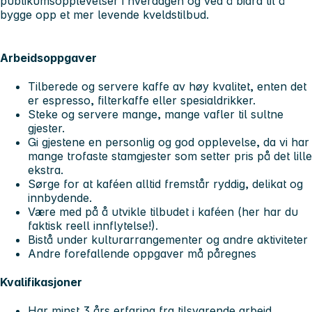
publikumsopplevelser i hverdagen og ved å bidra til å
bygge opp et mer levende kveldstilbud.
Arbeidsoppgaver
Tilberede og servere kaffe av høy kvalitet, enten det
er espresso, filterkaffe eller spesialdrikker.
Steke og servere mange, mange vafler til sultne
gjester.
Gi gjestene en personlig og god opplevelse, da vi har
mange trofaste stamgjester som setter pris på det lille
ekstra.
Sørge for at kaféen alltid fremstår ryddig, delikat og
innbydende.
Være med på å utvikle tilbudet i kaféen (her har du
faktisk reell innflytelse!).
Bistå under kulturarrangementer og andre aktiviteter
Andre forefallende oppgaver må påregnes
Kvalifikasjoner
Har minst 3 års erfaring fra tilsvarende arbeid.