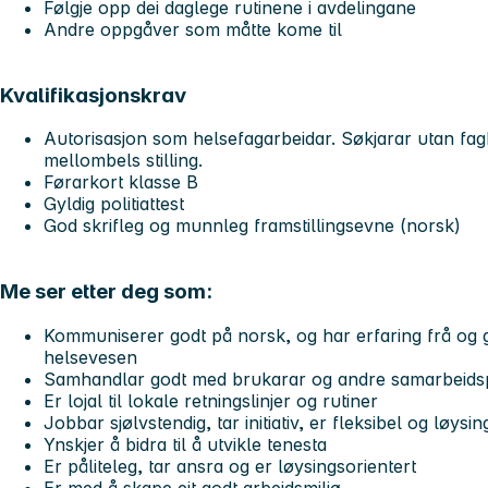
Følgje opp dei daglege rutinene i avdelingane
Andre oppgåver som måtte kome til
Kvalifikasjonskrav
Autorisasjon som helsefagarbeidar. Søkjarar utan fag
mellombels stilling.
Førarkort klasse B
Gyldig politiattest
God skrifleg og munnleg framstillingsevne (norsk)
Me ser etter deg som:
Kommuniserer godt på norsk, og har erfaring frå og g
helsevesen
Samhandlar godt med brukarar og andre samarbeids
Er lojal til lokale retningslinjer og rutiner
Jobbar sjølvstendig, tar initiativ, er fleksibel og løysin
Ynskjer å bidra til å utvikle tenesta
Er påliteleg, tar ansra og er løysingsorientert
Er med å skape eit godt arbeidsmiljø