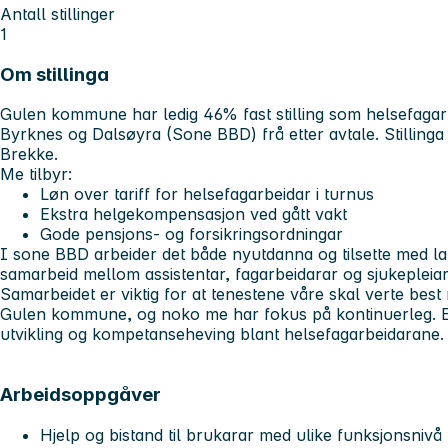
Antall stillinger
1
Om stillinga
Gulen kommune har ledig 46% fast stilling som helsefaga
Byrknes og Dalsøyra (Sone BBD) frå etter avtale. Stillinga er
Brekke.
Me tilbyr:
Løn over tariff for helsefagarbeidar i turnus
Ekstra helgekompensasjon ved gått vakt
Gode pensjons- og forsikringsordningar
I sone BBD arbeider det både nyutdanna og tilsette med lang
samarbeid mellom assistentar, fagarbeidarar og sjukepleiar
Samarbeidet er viktig for at tenestene våre skal verte best
Gulen kommune, og noko me har fokus på kontinuerleg. Ei
utvikling og kompetanseheving blant helsefagarbeidarane
Arbeidsoppgåver
Hjelp og bistand til brukarar med ulike funksjonsnivå