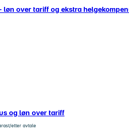
 - løn over tariff og ekstra helgekomp
us og løn over tariff
arast/etter avtale