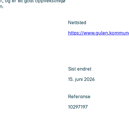
 og er eit godt oppvekstmiljø
on.
Nettsted
https://www.gulen.kommun
Sist endret
15. juni 2026
Referanse
10297197