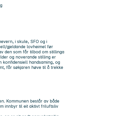
ng
nevern, i skule, SFO og i
tuell/gjeldande lovheimel før
t av den som får tilbod om stillinga
lder og noverande stilling er
m konfidensiell handsaming, og
t, får søkjaren høve til å trekke
rden. Kommunen består av både
nnbyr til eit aktivt friluftsliv