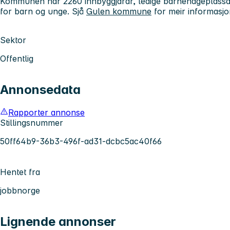
Kommunen har 2260 innbyggjarar, ledige barnehageplassar,
for barn og unge. Sjå
Gulen kommune
for meir informasj
Sektor
Offentlig
Annonsedata
Rapporter annonse
Stillingsnummer
50ff64b9-36b3-496f-ad31-dcbc5ac40f66
Hentet fra
jobbnorge
Lignende annonser