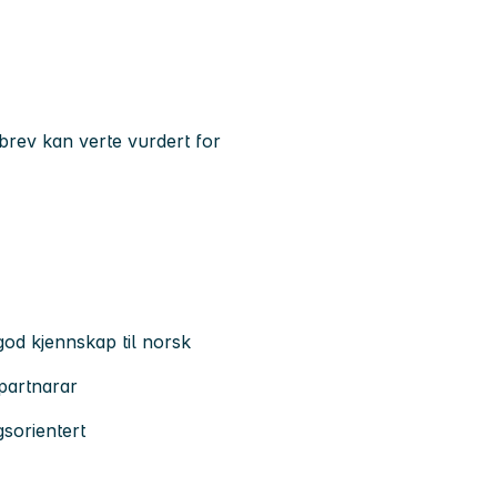
brev kan verte vurdert for
od kjennskap til norsk
partnarar
gsorientert