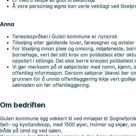
Å vere personleg eigna kan verte vektlagt ved tilsetji
Anna
Tenestespråket i Gulen kommune er nynorsk
Tilsetjing etter gjeldande lover, føresegner og avtalar
For tilsetjing innan pleie og omsorg, miljøteneste, bar
barnehage, vert det stilt krav om politiattest etter ak
oppstart i stillinga. Det skal berre krevjast politiattes
Vi gjer merksam på at søkjarlister med namn, kjønn, a
offentleg informasjon. Dersom søkjarar likevel ber o
grunnen for å unnta offentleggjering ikkje vert godkjen
søknaden sin før offentleggjering.
Om bedriften
Gulen kommune ligg vakkert til ved innløpet til Sognefjo
fjell- og kystlandskap, med 1500 øyer, holmar og skjær, som i
både på land og ved sjøen.