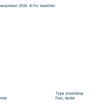
erjobben
2026
☀️
For bedrifter
Type ansettelse
tale
Fast, deltid