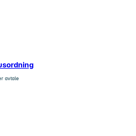
nusordning
er avtale