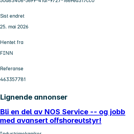
50d83406-5699-41af-9727-1669ea317cc0
Sist endret
25. mai 2026
Hentet fra
FINN
Referanse
463357781
Lignende annonser
Bli en del av NOS Service -- og jobb
med avansert offshoreutstyr!
Industrimekaniker