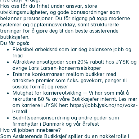
Hos oss får du frihet under ansvar, store
utviklingsmuligheter, og gode bonusordninger som
belønner prestasjoner. Du får tilgang på topp moderne
systemer og opplæringsverktøy, samt strukturerte
treninger for å gjøre deg til den beste assisterende
butikksjefen.
Du får også:
Fleksibel arbeidstid som lar deg balansere jobb og
fritid
Attraktive ansattgoder som 20% rabatt hos JYSK og
øvrige Lars Larsen-konsernselskaper
Interne konkurranser mellom butikker med
attraktive premier som f.eks. gavekort, penger til
sosiale formål og reiser
Mulighet for karriereutvikling -- Vi har som mål å
rekruttere 80 % av våre Butikksjefer internt. Les mer
om karriere i JYSK her: https://jobb.jysk.no/no/voks-
i-retail
Bedriftspensjonsordning og andre goder som
firmahytter i Danmark og vår årsfest
Hva vil jobben innebære?
Som Assisterende Butikksjef spiller du en nøkkelrolle i