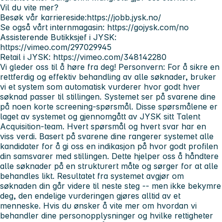
Vil du vite mer?
Besøk vår karriereside:https://jobb.jysk.no/
Se også vårt internmagasin: https://gojysk.com/no
Assisterende Butikksjef i JYSK:
https://vimeo.com/297029945
Retail i JYSK: https://vimeo.com/348142280
Vi gleder oss til å høre fra deg!
Personvern:
For å sikre en
rettferdig og effektiv behandling av alle søknader, bruker
vi et system som automatisk vurderer hvor godt hver
søknad passer til stillingen.
Systemet ser på svarene dine
på noen korte screening-spørsmål. Disse spørsmålene er
laget av systemet og gjennomgått av JYSK sitt Talent
Acquisition-team. Hvert spørsmål og hvert svar har en
viss verdi. Basert på svarene dine rangerer systemet alle
kandidater for å gi oss en indikasjon på hvor godt profilen
din samsvarer med stillingen.
Dette hjelper oss å håndtere
alle søknader på en strukturert måte og sørger for at alle
behandles likt. Resultatet fra systemet avgjør om
søknaden din går videre til neste steg -- men ikke bekymre
deg, den endelige vurderingen gjøres alltid av et
menneske.
Hvis du ønsker å vite mer om hvordan vi
behandler dine personopplysninger og hvilke rettigheter