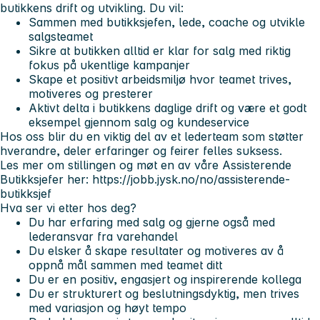
butikkens drift og utvikling. Du vil:
Sammen med butikksjefen, lede, coache og utvikle
salgsteamet
Sikre at butikken alltid er klar for salg med riktig
fokus på ukentlige kampanjer
Skape et positivt arbeidsmiljø hvor teamet trives,
motiveres og presterer
Aktivt delta i butikkens daglige drift og være et godt
eksempel gjennom salg og kundeservice
Hos oss blir du en viktig del av et lederteam som støtter
hverandre, deler erfaringer og feirer felles suksess.
Les mer om stillingen og møt en av våre Assisterende
Butikksjefer her: https://jobb.jysk.no/no/assisterende-
butikksjef
Hva ser vi etter hos deg?
Du har erfaring med salg og gjerne også med
lederansvar fra varehandel
Du elsker å skape resultater og motiveres av å
oppnå mål sammen med teamet ditt
Du er en positiv, engasjert og inspirerende kollega
Du er strukturert og beslutningsdyktig, men trives
med variasjon og høyt tempo