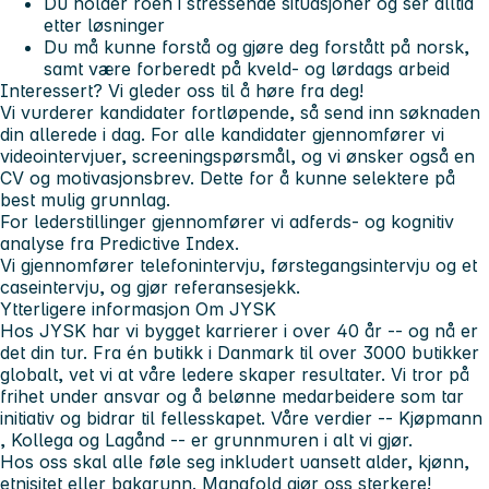
Du holder roen i stressende situasjoner og ser alltid
etter løsninger
Du må kunne forstå og gjøre deg forstått på norsk,
samt være forberedt på kveld- og lørdags arbeid
Interessert? Vi gleder oss til å høre fra deg!
Vi vurderer kandidater fortløpende, så send inn søknaden
din allerede i dag. For alle kandidater gjennomfører vi
videointervjuer, screeningspørsmål, og vi ønsker også en
CV og motivasjonsbrev. Dette for å kunne selektere på
best mulig grunnlag.
For lederstillinger gjennomfører vi adferds- og kognitiv
analyse fra Predictive Index.
Vi gjennomfører telefonintervju, førstegangsintervju og et
caseintervju, og gjør referansesjekk.
Ytterligere informasjon
Om JYSK
Hos JYSK har vi bygget karrierer i over 40 år --
og nå er
det din tur.
Fra én butikk i Danmark til over 3000 butikker
globalt, vet vi at våre ledere skaper resultater. Vi tror på
frihet under ansvar og å belønne medarbeidere som tar
initiativ og bidrar til fellesskapet. Våre verdier --
Kjøpmann
,
Kollega
og
Lagånd
-- er grunnmuren i alt vi gjør.
Hos oss skal alle føle seg inkludert uansett alder, kjønn,
etnisitet eller bakgrunn. Mangfold gjør oss sterkere!