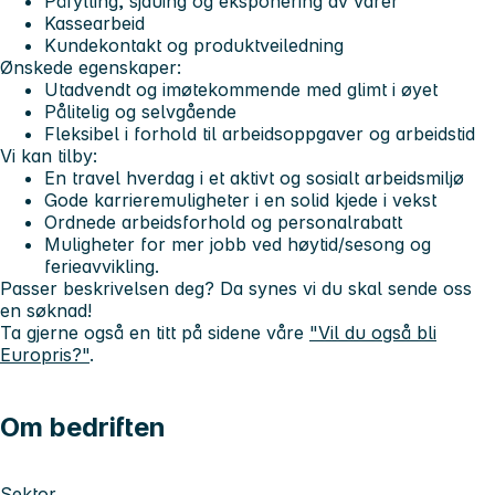
Påfylling, sjauing og eksponering av varer
Kassearbeid
Kundekontakt og produktveiledning
Ønskede egenskaper:
Utadvendt og imøtekommende med glimt i øyet
Pålitelig og selvgående
Fleksibel i forhold til arbeidsoppgaver og arbeidstid
Vi kan tilby:
En travel hverdag i et aktivt og sosialt arbeidsmiljø
Gode karrieremuligheter i en solid kjede i vekst
Ordnede arbeidsforhold og personalrabatt
Muligheter for mer jobb ved høytid/sesong og
ferieavvikling.
Passer beskrivelsen deg? Da synes vi du skal sende oss
en søknad!
Ta gjerne også en titt på sidene våre
"Vil du også bli
Europris?"
.
Om bedriften
Sektor