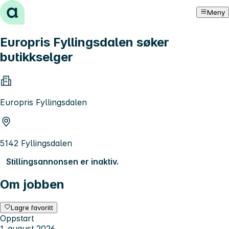
Hopp til innhold
Meny
Europris Fyllingsdalen søker
butikkselger
Europris Fyllingsdalen
5142 Fyllingsdalen
Stillingsannonsen er inaktiv.
Om jobben
Lagre favoritt
Oppstart
1. august 2026