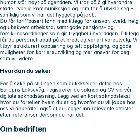
humor står høyt på agendaen. Vi tror på å gi hverandre
støtte, tydelig kommunikasjon og rom for å utvikle seg –
samtidig som vi har det hyggelig på jobb.
Du får tariffbasert lønn med tillegg for ansvar, kveld, helg
og ubekvem arbeidstid, samt gode pensjons- og
forsikringsordninger som gir trygghet i hverdagen. I tillegg
får du personalrabatt på et bredt og variert vareutvalg. Vi
tilbyr strukturert opplæring og tett oppfølging, og gode
muligheter for karriereutvikling og mer ansvar for deg
som vil videre.
Hvordan du søker
For å søke på stillingen som butikkselger deltid hos
Europris Laksevåg, registrerer du søknad og CV via vår
digitale søknadsløsning. Legg ved en kort søknadstekst
hvor du forteller hvem du er og hvorfor du vil jobbe hos
oss.Vi anbefaler også at du legger inn relevante attester
eller referanser dersom du har det.
Om bedriften