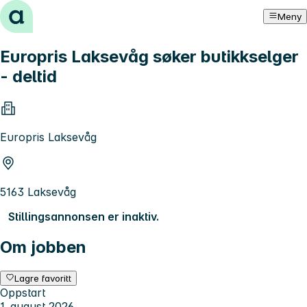
Hopp til innhold
Meny
Europris Laksevåg søker butikkselger
- deltid
Europris Laksevåg
5163 Laksevåg
Stillingsannonsen er inaktiv.
Om jobben
Lagre favoritt
Oppstart
1. august 2026