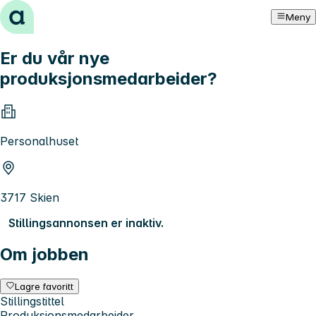
Hopp til innhold
Meny
Er du vår nye
produksjonsmedarbeider?
Personalhuset
3717 Skien
Stillingsannonsen er inaktiv.
Om jobben
Lagre favoritt
Stillingstittel
Produksjonsmedarbeider