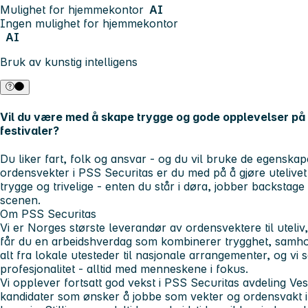
Mulighet for hjemmekontor
AI
Ingen mulighet for hjemmekontor
AI
Bruk av kunstig intelligens
Vil du være med å skape trygge og gode opplevelser på
festivaler?
Du liker fart, folk og ansvar - og du vil bruke de egenska
ordensvekter i
PSS Securitas
er du med på å gjøre utelive
trygge og trivelige - enten du står i døra, jobber backstag
scenen.
Om PSS Securitas
Vi er Norges største leverandør av
ordensvektere
til uteli
får du en arbeidshverdag som kombinerer
trygghet, samho
alt fra lokale utesteder til nasjonale arrangementer, og vi s
profesjonalitet - alltid med menneskene i fokus.
Vi opplever fortsatt god vekst i PSS Securitas avdeling Ves
kandidater som ønsker å jobbe som vekter og ordensvakt 