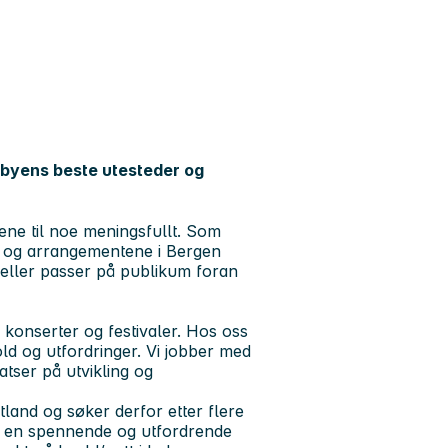
 byens beste utesteder og
pene til noe meningsfullt. Som
t og arrangementene i
Bergen
e eller passer på publikum foran
v, konserter og festivaler. Hos oss
ld og utfordringer
. Vi jobber med
atser på utvikling og
tland og søker derfor etter flere
i en spennende og utfordrende