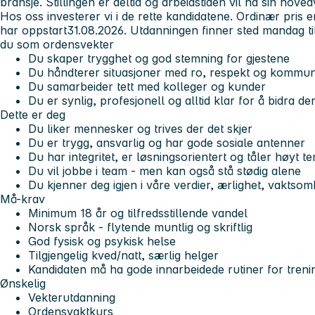
bransje. Stillingen er deltid og arbeidstiden vil ha sin hoved
Hos oss investerer vi i de rette kandidatene. Ordinær pris 
har oppstart
31.08.2026
. Utdanningen finner sted mandag ti
du som ordensvekter
Du skaper trygghet og god stemning for gjestene
Du håndterer situasjoner med ro, respekt og kommun
Du samarbeider tett med kolleger og kunder
Du er synlig, profesjonell og alltid klar for å bidra de
Dette er deg
Du liker mennesker og trives der det skjer
Du er trygg, ansvarlig og har gode sosiale antenner
Du har integritet, er løsningsorientert og tåler høyt 
Du vil jobbe i team - men kan også stå stødig alene
Du kjenner deg igjen i våre verdier, ærlighet, vaktso
Må-krav
Minimum 18 år og tilfredsstillende vandel
Norsk språk - flytende muntlig og skriftlig
God fysisk og psykisk helse
Tilgjengelig kved/natt, særlig helger
Kandidaten må ha gode innarbeidede rutiner for treni
Ønskelig
Vekterutdanning
Ordensvaktkurs