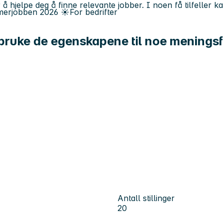
 å hjelpe deg å finne relevante jobber. I noen få tilfeller 
erjobben
2026
☀️
For bedrifter
il bruke de egenskapene til noe meningsf
Antall stillinger
20