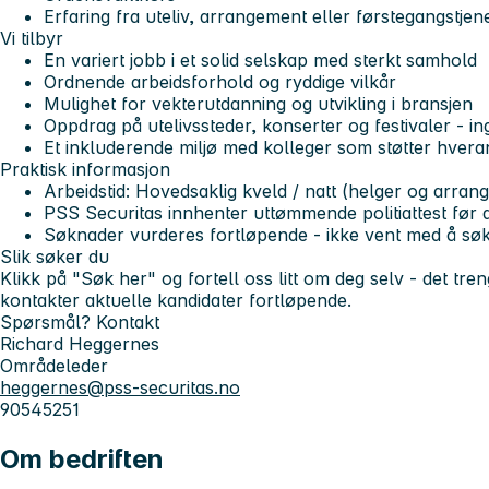
Erfaring fra uteliv, arrangement eller førstegangstjen
Vi tilbyr
En variert jobb i et solid selskap med sterkt samhold
Ordnende arbeidsforhold og ryddige vilkår
Mulighet for vekterutdanning og utvikling i bransjen
Oppdrag på
utelivssteder, konserter og festivaler
- in
Et inkluderende miljø med kolleger som støtter hvera
Praktisk informasjon
Arbeidstid: Hovedsaklig kveld / natt (helger og arran
PSS Securitas innhenter
uttømmende politiattest
før 
Søknader vurderes fortløpende -
ikke vent med å søk
Slik søker du
Klikk på
"Søk her"
og fortell oss litt om deg selv - det tre
kontakter aktuelle kandidater fortløpende.
Spørsmål? Kontakt
Richard Heggernes
Områdeleder
heggernes@pss-securitas.no
90545251
Om bedriften