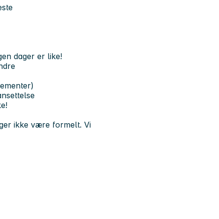
este
gen dager er like!
ndre
gementer)
ansettelse
e!
nger ikke være formelt. Vi