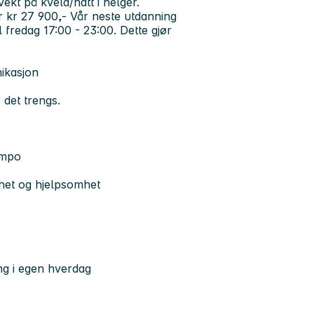
vekt på kveld/natt i helger.
er kr
27 900,-
Vår neste utdanning
l fredag 17:00 - 23:00.
Dette gjør
ikasjon
r det trengs.
tempo
mhet og hjelpsomhet
ng i egen hverdag