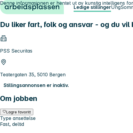
Denne informasjonen er hentet ut av kunstig intelligens for
Hopp til innhold
Ledige stillinger
Ung
Somm
Du liker fart, folk og ansvar - og du v
PSS Securitas
Teatergaten 35, 5010 Bergen
Stillingsannonsen er inaktiv.
Om jobben
Lagre favoritt
Type ansettelse
Fast, deltid