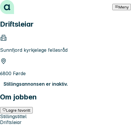
Hopp til innhold
Meny
Driftsleiar
Sunnfjord kyrkjelege fellesråd
6800 Førde
Stillingsannonsen er inaktiv.
Om jobben
Lagre favoritt
Stillingstittel
Driftsleiar