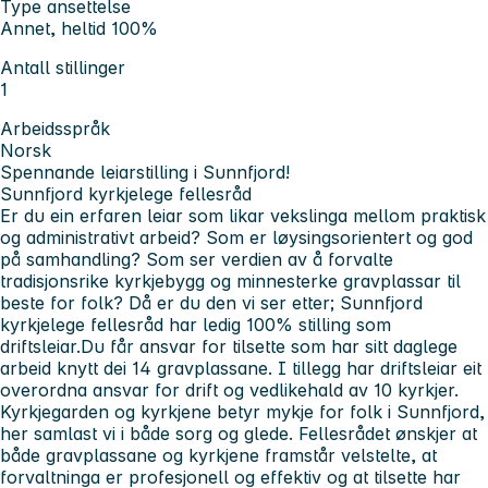
Type ansettelse
Annet, heltid 100%
Antall stillinger
1
Arbeidsspråk
Norsk
Spennande leiarstilling i Sunnfjord!
Sunnfjord kyrkjelege fellesråd
Er du ein erfaren leiar som likar vekslinga mellom praktisk
og administrativt arbeid? Som er løysingsorientert og god
på samhandling? Som ser verdien av å forvalte
tradisjonsrike kyrkjebygg og minnesterke gravplassar til
beste for folk? Då er du den vi ser etter; Sunnfjord
kyrkjelege fellesråd har ledig 100% stilling som
driftsleiar.Du får ansvar for tilsette som har sitt daglege
arbeid knytt dei 14 gravplassane. I tillegg har driftsleiar eit
overordna ansvar for drift og vedlikehald av 10 kyrkjer.
Kyrkjegarden og kyrkjene betyr mykje for folk i Sunnfjord,
her samlast vi i både sorg og glede. Fellesrådet ønskjer at
både gravplassane og kyrkjene framstår velstelte, at
forvaltninga er profesjonell og effektiv og at tilsette har