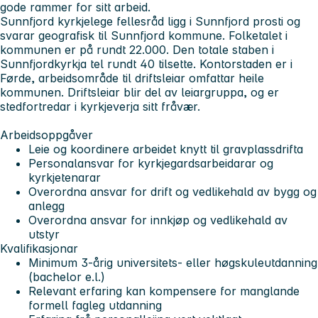
gode rammer for sitt arbeid.
Sunnfjord kyrkjelege fellesråd ligg i Sunnfjord prosti og
svarar geografisk til Sunnfjord kommune. Folketalet i
kommunen er på rundt 22.000. Den totale staben i
Sunnfjordkyrkja tel rundt 40 tilsette. Kontorstaden er i
Førde, arbeidsområde til driftsleiar omfattar heile
kommunen. Driftsleiar blir del av leiargruppa, og er
stedfortredar i kyrkjeverja sitt fråvær.
Arbeidsoppgåver
Leie og koordinere arbeidet knytt til gravplassdrifta
Personalansvar for kyrkjegardsarbeidarar og
kyrkjetenarar
Overordna ansvar for drift og vedlikehald av bygg og
anlegg
Overordna ansvar for innkjøp og vedlikehald av
utstyr
Kvalifikasjonar
Minimum 3-årig universitets- eller høgskuleutdanning
(bachelor e.l.)
Relevant erfaring kan kompensere for manglande
formell fagleg utdanning