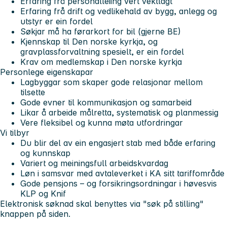
Erfaring frå personalleiing vert vektlagt
Erfaring frå drift og vedlikehald av bygg, anlegg og
utstyr er ein fordel
Søkjar må ha førarkort for bil (gjerne BE)
Kjennskap til Den norske kyrkja, og
gravplassforvaltning spesielt, er ein fordel
Krav om medlemskap i Den norske kyrkja
Personlege eigenskapar
Lagbyggar som skaper gode relasjonar mellom
tilsette
Gode evner til kommunikasjon og samarbeid
Likar å arbeide målretta, systematisk og planmessig
Vere fleksibel og kunna møta utfordringar
Vi tilbyr
Du blir del av ein engasjert stab med både erfaring
og kunnskap
Variert og meiningsfull arbeidskvardag
Løn i samsvar med avtaleverket i KA sitt tariffområde
Gode pensjons – og forsikringsordningar i høvesvis
KLP og Knif
Elektronisk søknad skal benyttes via "søk på stilling"
knappen på siden.