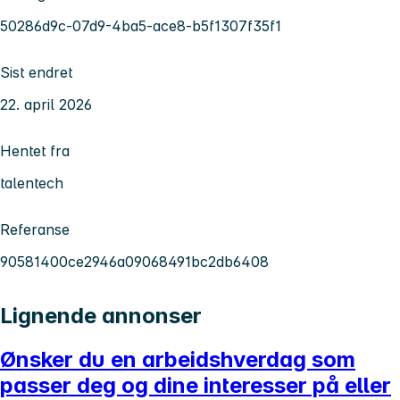
50286d9c-07d9-4ba5-ace8-b5f1307f35f1
Sist endret
22. april 2026
Hentet fra
talentech
Referanse
90581400ce2946a09068491bc2db6408
Lignende annonser
Ønsker du en arbeidshverdag som
passer deg og dine interesser på eller