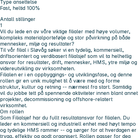
Type ansettelse
Fast, heltid 100%
Antall stillinger
1
Vil du lede en av våre viktige filialer med høye volumer,
kompleks materialportefølje og stor påvirkning på både
mennesker, miljø og resultater?
Til vår filial i Sløvåg søker vi en tydelig, kommersiell,
driftsorientert og verdibasert filialsjef som vil ta helhetlig
ansvar for resultater, drift, mennesker, HMS, ytre miljø og
videreutvikling av virksomheten.
Filialen er i en oppbyggings- og utviklingsfase, og denne
rollen gir en unik mulighet til å være med og forme
struktur, kultur og retning -- nærmest fra start. Samtidig
vil du jobbe tett på spennende aktiviteter innen blant annet
projekter, decommissioning og offshore-relatert
virksomhet.
Om rollen
Som Filialsjef har du fullt resultatansvar for filialen. Du
leder en kommersiell og industriell enhet med høyt tempo
og tydelige HMS rammer -- og sørger for at hverdagen er
trygg, effektiv og godt organisert. Rollen passer for deg