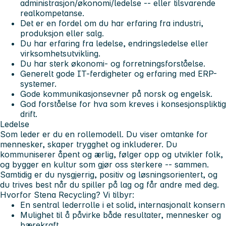
administrasjon/økonomi/ledelse -- eller tilsvarende
realkompetanse.
Det er en fordel om du har erfaring fra industri,
produksjon eller salg.
Du har erfaring fra ledelse, endringsledelse eller
virksomhetsutvikling.
Du har sterk økonomi- og forretningsforståelse.
Generelt gode IT-ferdigheter og erfaring med ERP-
systemer.
Gode kommunikasjonsevner på norsk og engelsk.
God forståelse for hva som kreves i konsesjonspliktig
drift.
Ledelse
Som leder er du en rollemodell. Du viser omtanke for
mennesker, skaper trygghet og inkluderer. Du
kommuniserer åpent og ærlig, følger opp og utvikler folk,
og bygger en kultur som gjør oss sterkere -- sammen.
Samtidig er du nysgjerrig, positiv og løsningsorientert, og
du trives best når du spiller på lag og får andre med deg.
Hvorfor Stena Recycling? Vi tilbyr:
En sentral lederrolle i et solid, internasjonalt konsern
Mulighet til å påvirke både resultater, mennesker og
bærekraft