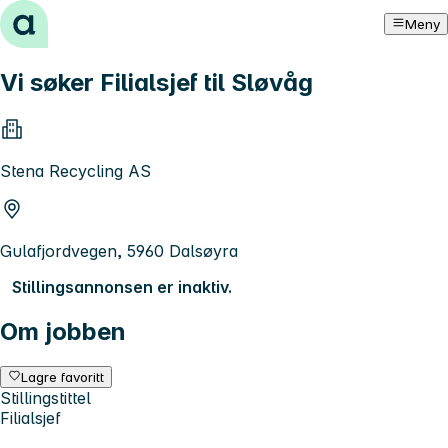
Hopp til innhold
Meny
Vi søker Filialsjef til Sløvåg
Stena Recycling AS
Gulafjordvegen, 5960 Dalsøyra
Stillingsannonsen er inaktiv.
Om jobben
Lagre favoritt
Stillingstittel
Filialsjef