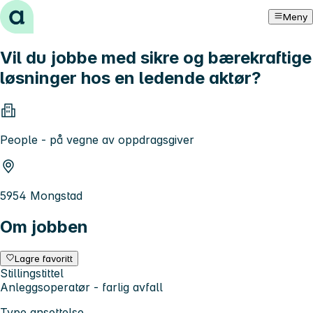
Hopp til innhold
Meny
Vil du jobbe med sikre og bærekraftige
løsninger hos en ledende aktør?
People - på vegne av oppdragsgiver
5954 Mongstad
Om jobben
Lagre favoritt
Stillingstittel
Anleggsoperatør - farlig avfall
Type ansettelse