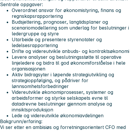
Sentrale oppgaver:
Overordnet ansvar for økonomistyring, finans og
regnskapsrapportering
Budsjettering, prognoser, langtidsplaner og
scenariomodellering som underlag for beslutninger i
ledergruppe og styre
Utarbeide og presentere styrenotater og
ledelsesrapportering
Drifte og videreutvikle anbuds- og kontraktsøkonomi
Levere analyser og beslutningsstøtte til operative
linjeledere og bidra til god økonomiforståelse i hele
organisasjonen
Aktiv bidragsyter i løpende strategiutvikling og
strategioppfølging, og pådriver for
lønnsomhetsforbedringer
Videreutvikle økonomiprosesser, systemer og
arbeidsformer og styrke selskapets evne til
datadrevne beslutninger gjennom analyse og
innsiktsproduksjon
Lede og videreutvikle økonomiavdelingen
Bakgrunn/erfaring:
Vi ser etter en ambisiøs og forretningsorientert CFO med