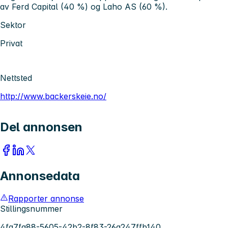
av Ferd Capital (40 %) og Laho AS (60 %).
Sektor
Privat
Nettsted
http://www.backerskeie.no/
Del annonsen
Annonsedata
Rapporter annonse
Stillingsnummer
4fa7fa88-5605-42b2-8f83-26a247ffb140