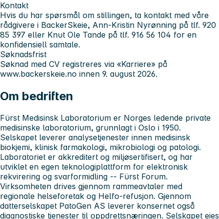
Kontakt
Hvis du har spørsmål om stillingen, ta kontakt med våre
rådgivere i BackerSkeie, Ann-Kristin Nyrønning på tlf. 920
85 397 eller Knut Ole Tande på tlf. 916 56 104 for en
konfidensiell samtale.
Søknadsfrist
Søknad med CV registreres via «Karriere» på
www.backerskeie.no innen 9. august 2026.
Om bedriften
Fürst Medisinsk Laboratorium er Norges ledende private
medisinske laboratorium, grunnlagt i Oslo i 1950.
Selskapet leverer analysetjenester innen medisinsk
biokjemi, klinisk farmakologi, mikrobiologi og patologi.
Laboratoriet er akkreditert og miljøsertifisert, og har
utviklet en egen teknologiplattform for elektronisk
rekvirering og svarformidling -- Fürst Forum.
Virksomheten drives gjennom rammeavtaler med
regionale helseforetak og Helfo-refusjon. Gjennom
datterselskapet PatoGen AS leverer konsernet også
diagnostiske tjenester til oppdrettsnæringen. Selskapet eies