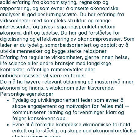
solid erfaring fra økonomistyring, regnskap og
rapportering, og som evner å omsette økonomiske
analyser til god beslutningsstøtte. Du har erfaring fra
virksomheter med kompleks struktur og mange
interessenter, og trives i skjæringspunktet mellom
økonomi, drift og ledelse. Du har god forståelse for
digitalisering og effektivisering av økonomiprosesser. Som
leder er du tydelig, samarbeidsorientert og opptatt av å
utvikle mennesker og bygge sterke relasjoner.
Erfaring fra regulerte virksomheter, gjerne innen helse,
life science eller andre bransjer med langsiktige
kontrakter, offentlige rammeavtaler eller
anbudsprosesser, vil være en fordel.
Du må ha høyere relevant utdanning på masternivå innen
økonomi og finans, siviløkonom eller tilsvarende.
Personlige egenskaper
Tydelig og utviklingsorientert leder som evner å
skape engasjement og motivasjon for felles mål --
kommuniserer retning og forventninger klart og
følger konsekvent opp.
Evne til å formidle komplekse økonomiske forhold
enkelt og forståelig, og skape god økonomiforståelse
i hele organisasjonen.