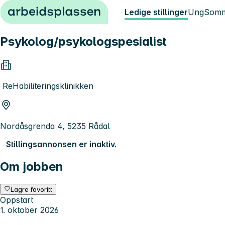
Hopp til innhold
Ledige stillinger
Ung
Somm
Psykolog/psykologspesialist
ReHabiliteringsklinikken
Nordåsgrenda 4, 5235 Rådal
Stillingsannonsen er inaktiv.
Om jobben
Lagre favoritt
Oppstart
1. oktober 2026