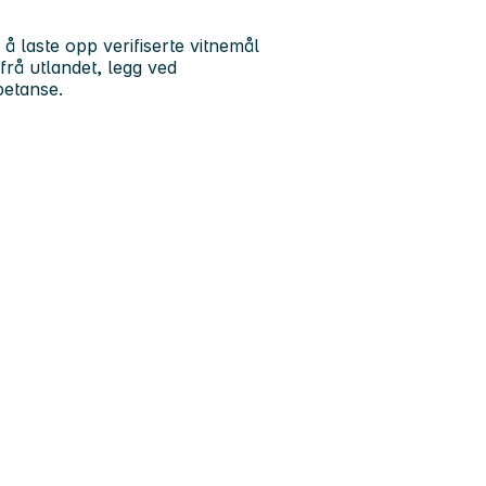
 å laste opp verifiserte vitnemål
frå utlandet, legg ved
petanse.