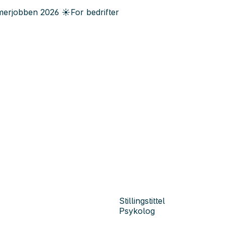
erjobben
2026
☀️
For bedrifter
Stillingstittel
Psykolog