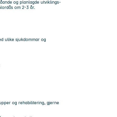
åande og planlagde utviklings-
å Nordås om 2-3 år.
med ulike sjukdommar og
d
per og rehabilitering, gjerne