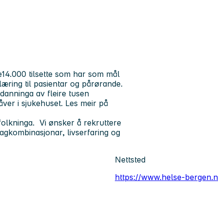
14.000 tilsette som har som mål
læring til pasientar og pårørande.
tdanninga av fleire tusen
åver i sjukehuset. Les meir på
folkninga. Vi ønsker å rekruttere
gkombinasjonar, livserfaring og
Nettsted
https://www.helse-bergen.n