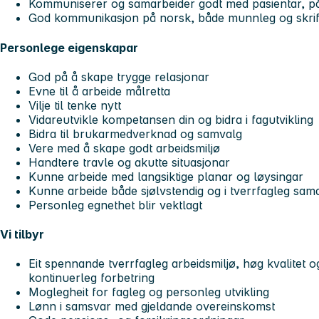
Kommuniserer og samarbeider godt med pasientar, p
God kommunikasjon på norsk, både munnleg og skrif
Personlege eigenskapar
God på å skape trygge relasjonar
Evne til å arbeide målretta
Vilje til tenke nytt
Vidareutvikle kompetansen din og bidra i fagutvikling
Bidra til brukarmedverknad og samvalg
Vere med å skape godt arbeidsmiljø
Handtere travle og akutte situasjonar
Kunne arbeide med langsiktige planar og løysingar
Kunne arbeide både sjølvstendig og i tverrfagleg sam
Personleg egnethet blir vektlagt
Vi tilbyr
Eit spennande tverrfagleg arbeidsmiljø, høg kvalitet 
kontinuerleg forbetring
Moglegheit for fagleg og personleg utvikling
Lønn i samsvar med gjeldande overeinskomst