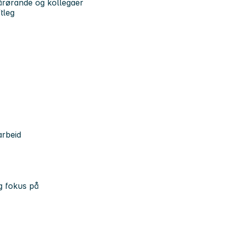
årørande og kollegaer
tleg
arbeid
og fokus på