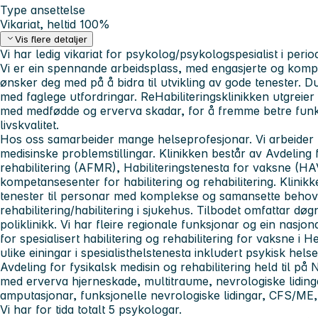
Type ansettelse
Vikariat, heltid 100%
Vis flere detaljer
Vi har ledig vikariat for psykolog/psykologspesialist i perio
Vi er ein spennande arbeidsplass, med engasjerte og komp
ønsker deg med på å bidra til utvikling av gode tenester. Du
med faglege utfordringar. ReHabiliteringsklinikken utgrei
med medfødde og erverva skadar, for å fremme betre funks
livskvalitet.
Hos oss samarbeider mange helseprofesjonar. Vi arbeider
medisinske problemstillingar. Klinikken består av Avdeling 
rehabilitering (AFMR), Habiliteringstenesta for vaksne (H
kompetansesenter for habilitering og rehabilitering. Klinikke
tenester til personar med komplekse og samansette behov 
rehabilitering/habilitering i sjukehus. Tilbodet omfattar d
poliklinikk. Vi har fleire regionale funksjonar og ein nasjo
for spesialisert habilitering og rehabilitering for vaksne i 
ulike einingar i spesialisthelstenesta inkludert psykisk hels
Avdeling for fysikalsk medisin og rehabilitering held til på N
med erverva hjerneskade, multitraume, nevrologiske liding
amputasjonar, funksjonelle nevrologiske lidingar, CFS/ME,
Vi har for tida totalt 5 psykologar.