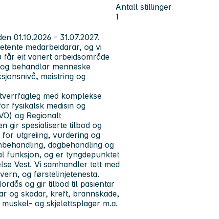
Antall stillinger
1
den 01.10.2026 - 31.07.2027.
etente medarbeidarar, og vi
 får eit variert arbeidsområde
er og behandlar menneske
jonsnivå, meistring og
 tverrfagleg med komplekse
for fysikalsk medisin og
AVO) og Regionalt
n gir spesialiserte tilbod og
for utgreiing, vurdering og
øgnbehandling, dagbehandling og
nal funksjon, og er tyngdepunktet
Helse Vest. Vi samhandler tett med
evern, og førstelinjetenesta.
ordås og gir tilbod til pasientar
ar og skadar, kreft, brannskade,
 muskel- og skjelettsplager m.a.