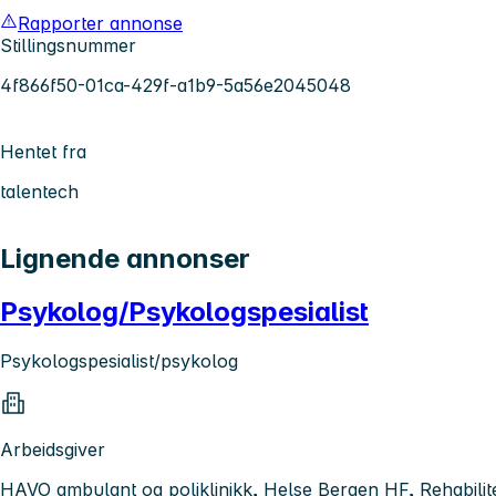
Rapporter annonse
Stillingsnummer
4f866f50-01ca-429f-a1b9-5a56e2045048
Hentet fra
talentech
Lignende annonser
Psykolog/Psykologspesialist
Psykologspesialist/psykolog
Arbeidsgiver
HAVO ambulant og poliklinikk, Helse Bergen HF, Rehabilite