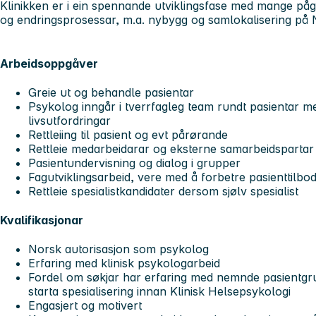
Klinikken er i ein spennande utviklingsfase med mange påg
og endringsprosessar, m.a. nybygg og samlokalisering p
Arbeidsoppgåver
Greie ut og behandle pasientar
Psykolog inngår i tverrfagleg team rundt pasientar 
livsutfordringar
Rettleiing til pasient og evt pårørande
Rettleie medarbeidarar og eksterne samarbeidspartar
Pasientundervisning og dialog i grupper
Fagutviklingsarbeid, vere med å forbetre pasienttilbo
Rettleie spesialistkandidater dersom sjølv spesialist
Kvalifikasjonar
Norsk autorisasjon som psykolog
Erfaring med klinisk psykologarbeid
Fordel om søkjar har erfaring med nemnde pasientgrup
starta spesialisering innan Klinisk Helsepsykologi
Engasjert og motivert