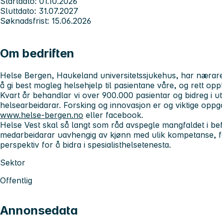
Startdato: 01.10.2026
Sluttdato: 31.07.2027
Søknadsfrist: 15.06.2026
Om bedriften
Helse Bergen, Haukeland universitetssjukehus, har nærare
å gi best mogleg helsehjelp til pasientane våre, og rett opp
Kvart år behandlar vi over 900.000 pasientar og bidreg i u
helsearbeidarar. Forsking og innovasjon er og viktige oppg
www.helse-bergen.no
eller facebook.
Helse Vest skal så langt som råd avspegle mangfaldet i be
medarbeidarar uavhengig av kjønn med ulik kompetanse, fa
perspektiv for å bidra i spesialisthelsetenesta.
Sektor
Offentlig
Annonsedata