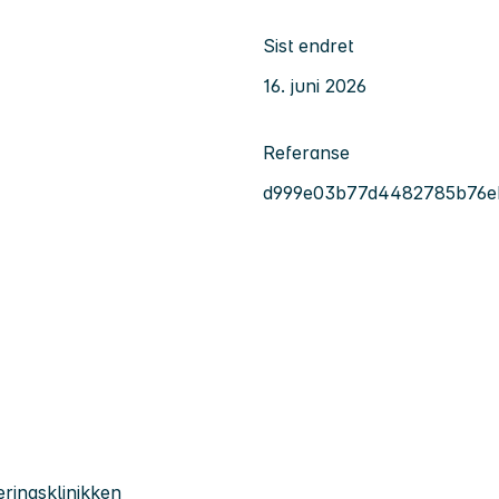
Sist endret
16. juni 2026
Referanse
d999e03b77d4482785b76e
ringsklinikken