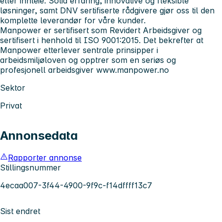
eller innleie. Solid erfaring, innovative og fleksible
løsninger, samt DNV sertifiserte rådgivere gjør oss til den
komplette leverandør for våre kunder.
Manpower er sertifisert som Revidert Arbeidsgiver og
sertifisert i henhold til ISO 9001:2015. Det bekrefter at
Manpower etterlever sentrale prinsipper i
arbeidsmiljøloven og opptrer som en seriøs og
profesjonell arbeidsgiver
www.manpower.no
Sektor
Privat
Annonsedata
Rapporter annonse
Stillingsnummer
4ecaa007-3f44-4900-9f9c-f14dffff13c7
Sist endret