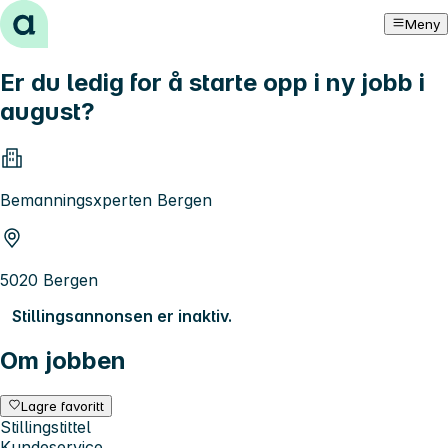
Hopp til innhold
Meny
Er du ledig for å starte opp i ny jobb i
august?
Bemanningsxperten Bergen
5020 Bergen
Stillingsannonsen er inaktiv.
Om jobben
Lagre favoritt
Stillingstittel
Kundeservice