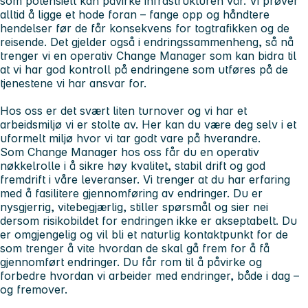
som potensielt kan påvirke infrastrukturen vår. Vi prøver
alltid å ligge et hode foran – fange opp og håndtere
hendelser før de får konsekvens for togtrafikken og de
reisende. Det gjelder også i endringssammenheng, så nå
trenger vi en operativ Change Manager som kan bidra til
at vi har god kontroll på endringene som utføres på de
tjenestene vi har ansvar for.
Hos oss er det svært liten turnover og vi har et
arbeidsmiljø vi er stolte av. Her kan du være deg selv i et
uformelt miljø hvor vi tar godt vare på hverandre.
Som Change Manager hos oss får du en operativ
nøkkelrolle i å sikre høy kvalitet, stabil drift og god
fremdrift i våre leveranser. Vi trenger at du har erfaring
med å fasilitere gjennomføring av endringer. Du er
nysgjerrig, vitebegjærlig, stiller spørsmål og sier nei
dersom risikobildet for endringen ikke er akseptabelt. Du
er omgjengelig og vil bli et naturlig kontaktpunkt for de
som trenger å vite hvordan de skal gå frem for å få
gjennomført endringer. Du får rom til å påvirke og
forbedre hvordan vi arbeider med endringer, både i dag –
og fremover.