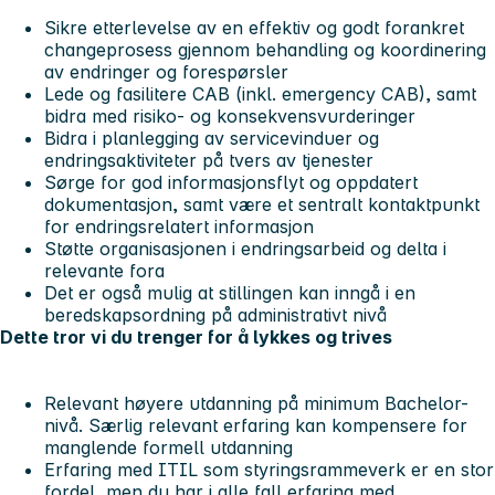
Sikre etterlevelse av en effektiv og godt forankret
changeprosess gjennom behandling og koordinering
av endringer og forespørsler
Lede og fasilitere CAB (inkl. emergency CAB), samt
bidra med risiko- og konsekvensvurderinger
Bidra i planlegging av servicevinduer og
endringsaktiviteter på tvers av tjenester
Sørge for god informasjonsflyt og oppdatert
dokumentasjon, samt være et sentralt kontaktpunkt
for endringsrelatert informasjon
Støtte organisasjonen i endringsarbeid og delta i
relevante fora
Det er også mulig at stillingen kan inngå i en
beredskapsordning på administrativt nivå
Dette tror vi du trenger for å lykkes og trives
Relevant høyere utdanning på minimum Bachelor-
nivå. Særlig relevant erfaring kan kompensere for
manglende formell utdanning
Erfaring med ITIL som styringsrammeverk er en stor
fordel, men du har i alle fall erfaring med