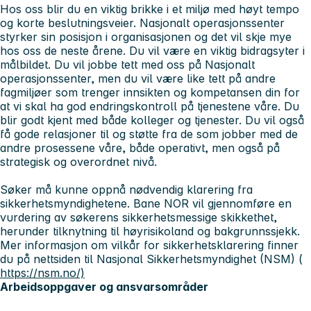
Hos oss blir du en viktig brikke i et miljø med høyt tempo
og korte beslutningsveier. Nasjonalt operasjonssenter
styrker sin posisjon i organisasjonen og det vil skje mye
hos oss de neste årene. Du vil være en viktig bidragsyter i
målbildet. Du vil jobbe tett med oss på Nasjonalt
operasjonssenter, men du vil være like tett på andre
fagmiljøer som trenger innsikten og kompetansen din for
at vi skal ha god endringskontroll på tjenestene våre. Du
blir godt kjent med både kolleger og tjenester. Du vil også
få gode relasjoner til og støtte fra de som jobber med de
andre prosessene våre, både operativt, men også på
strategisk og overordnet nivå.
Søker må kunne oppnå nødvendig klarering fra
sikkerhetsmyndighetene. Bane NOR vil gjennomføre en
vurdering av søkerens sikkerhetsmessige skikkethet,
herunder tilknytning til høyrisikoland og bakgrunnssjekk.
Mer informasjon om vilkår for sikkerhetsklarering finner
du på nettsiden til Nasjonal Sikkerhetsmyndighet (NSM) (
https://nsm.no/)
Arbeidsoppgaver og ansvarsområder