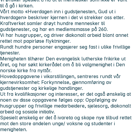
til å gå i kirken.
Vårt motto «Hverdagen inn i gudstjenesten, Gud ut i
hverdagen» beskriver kjernen i det vi strekker oss etter.
Kraftverket samler drøyt hundre mennesker til
gudstjenester, og har en medlemsmasse på 260.
Vi har husgrupper, og driver diakonalt arbeid blant annet
rettet mot papirløse flyktninger.
Rundt hundre personer engasjerer seg fast i ulike frivillige
tjenester.
Menigheten tilhører Den evangelisk lutherske frikirke ut
året, og har søkt kirkerådet om å bli valgmenighet i Den
norske kirke fra nyttår.
Hovedoppgavene i vikarstillingen, sentreres rundt vår
kjernevirksomhet: Forkynnelse, gjennomføring av
gudstjenester og kirkelige handlinger.
Ut fra kvalifikasjoner og interesser, er det også ønskelig at
noen av disse oppgavene følges opp: Oppfølging av
husgrupper og frivillige medarbeidere, sjelesorg, diakonalt
arbeid og sosiale initiativ.
Spesielt ønskelig er det å ivareta og skape nye tilbud rettet
mot den store andelen unge/ voksne og studenter i
menigheten.