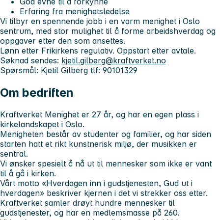
God evne til å forkynne
Erfaring fra menighetsledelse
Vi tilbyr en spennende jobb i en varm menighet i Oslo
sentrum, med stor mulighet til å forme arbeidshverdag og
oppgaver etter den som ansettes.
Lønn etter Frikirkens regulativ. Oppstart etter avtale.
Søknad sendes:
kjetil.gilberg@kraftverket.no
Spørsmål: Kjetil Gilberg tlf: 90101329
Om bedriften
Kraftverket Menighet er 27 år, og har en egen plass i
kirkelandskapet i Oslo.
Menigheten består av studenter og familier, og har siden
starten hatt et rikt kunstnerisk miljø, der musikken er
sentral.
Vi ønsker spesielt å nå ut til mennesker som ikke er vant
til å gå i kirken.
Vårt motto «Hverdagen inn i gudstjenesten, Gud ut i
hverdagen» beskriver kjernen i det vi strekker oss etter.
Kraftverket samler drøyt hundre mennesker til
gudstjenester, og har en medlemsmasse på 260.