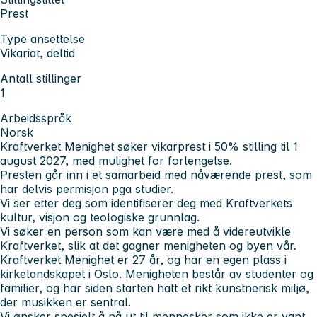
Prest
Type ansettelse
Vikariat, deltid
Antall stillinger
1
Arbeidsspråk
Norsk
Kraftverket Menighet søker vikarprest i 50% stilling til 1
august 2027, med mulighet for forlengelse.
Presten går inn i et samarbeid med nåværende prest, som
har delvis permisjon pga studier.
Vi ser etter deg som identifiserer deg med Kraftverkets
kultur, visjon og teologiske grunnlag.
Vi søker en person som kan være med å videreutvikle
Kraftverket, slik at det gagner menigheten og byen vår.
Kraftverket Menighet er 27 år, og har en egen plass i
kirkelandskapet i Oslo. Menigheten består av studenter og
familier, og har siden starten hatt et rikt kunstnerisk miljø,
der musikken er sentral.
Vi ønsker spesielt å nå ut til mennesker som ikke er vant