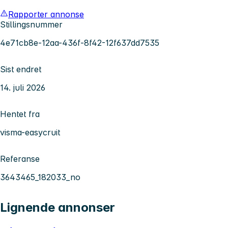
Rapporter annonse
Stillingsnummer
4e71cb8e-12aa-436f-8f42-12f637dd7535
Sist endret
14. juli 2026
Hentet fra
visma-easycruit
Referanse
3643465_182033_no
Lignende annonser