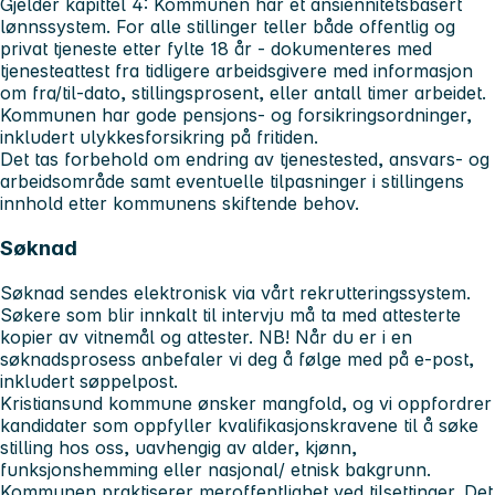
Gjelder kapittel 4: Kommunen har et ansiennitetsbasert
lønnssystem. For alle stillinger teller både offentlig og
privat tjeneste etter fylte 18 år - dokumenteres med
tjenesteattest fra tidligere arbeidsgivere med informasjon
om fra/til-dato, stillingsprosent, eller antall timer arbeidet.
Kommunen har gode pensjons- og forsikringsordninger,
inkludert ulykkesforsikring på fritiden.
Det tas forbehold om endring av tjenestested, ansvars- og
arbeidsområde samt eventuelle tilpasninger i stillingens
innhold etter kommunens skiftende behov.
Søknad
Søknad sendes elektronisk via vårt rekrutteringssystem.
Søkere som blir innkalt til intervju må ta med attesterte
kopier av vitnemål og attester.
NB! Når du er i en
søknadsprosess anbefaler vi deg å følge med på e-post,
inkludert søppelpost.
Kristiansund kommune ønsker mangfold, og vi oppfordrer
kandidater som oppfyller kvalifikasjonskravene til å søke
stilling hos oss, uavhengig av alder, kjønn,
funksjonshemming eller nasjonal/ etnisk bakgrunn.
Kommunen praktiserer meroffentlighet ved tilsettinger. Det