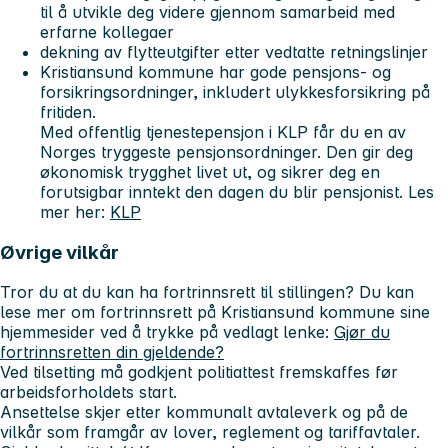
til å utvikle deg videre gjennom samarbeid med
erfarne kollegaer
dekning av flytteutgifter etter vedtatte retningslinjer
Kristiansund kommune har gode pensjons- og
forsikringsordninger, inkludert ulykkesforsikring på
fritiden.
Med offentlig tjenestepensjon i KLP får du en av
Norges tryggeste pensjonsordninger. Den gir deg
økonomisk trygghet livet ut, og sikrer deg en
forutsigbar inntekt den dagen du blir pensjonist. Les
mer her:
KLP
Øvrige vilkår
Tror du at du kan ha fortrinnsrett til stillingen? Du kan
lese mer om fortrinnsrett på Kristiansund kommune sine
hjemmesider ved å trykke på vedlagt lenke:
Gjør du
fortrinnsretten din gjeldende?
Ved tilsetting må godkjent politiattest fremskaffes før
arbeidsforholdets start.
Ansettelse skjer etter kommunalt avtaleverk og på de
vilkår som framgår av lover, reglement og tariffavtaler.