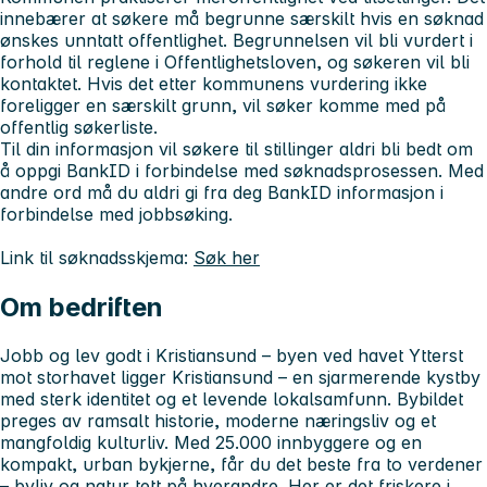
innebærer at søkere må begrunne særskilt hvis en søknad
ønskes unntatt offentlighet. Begrunnelsen vil bli vurdert i
forhold til reglene i Offentlighetsloven, og søkeren vil bli
kontaktet. Hvis det etter kommunens vurdering ikke
foreligger en særskilt grunn, vil søker komme med på
offentlig søkerliste.
Til din informasjon vil søkere til stillinger aldri bli bedt om
å oppgi BankID i forbindelse med søknadsprosessen. Med
andre ord må du aldri gi fra deg BankID informasjon i
forbindelse med jobbsøking.
Link til søknadsskjema:
Søk her
Om bedriften
Jobb og lev godt i Kristiansund – byen ved havet Ytterst
mot storhavet ligger Kristiansund – en sjarmerende kystby
med sterk identitet og et levende lokalsamfunn. Bybildet
preges av ramsalt historie, moderne næringsliv og et
mangfoldig kulturliv. Med 25.000 innbyggere og en
kompakt, urban bykjerne, får du det beste fra to verdener
– byliv og natur tett på hverandre. Her er det friskere i