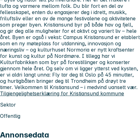
lufta og varmere mellom folk. Du blir fort en del av
fellesskapet, enten du engasjerer deg i idrett, musikk,
friluftsliv eller en av de mange festivalene og aktivitetene
som preger byen. Kristiansund byr på både hav og fjell,
og gir deg alle muligheter for et aktivt og variert liv – hele
året. Byen er også i vekst: Campus Kristiansund er etablert
som en ny møteplass for utdanning, innovasjon og
næringsliv – og kulturhuset Normoria er nytt kraftsenter
for kunst og kultur på Nordmøre. I tillegg har vi
Kulturfabrikken som byr på forestillinger og konserter
gjennom hele året. Og selv om vi ligger ytterst ved kysten,
er vi aldri langt unna: Fly tar deg til Oslo på 45 minutter,
og hurtigbåten bringer deg til Trondheim på drøyt tre
timer. Velkommen til Kristiansund – i medvind uansett vær.
Tilgjengelighetserklæring for Kristiansund kommune
Sektor
Offentlig
Annonsedata