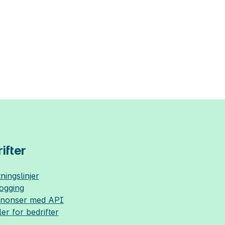
ifter
ningslinjer
logging
nnonser med API
ler for bedrifter