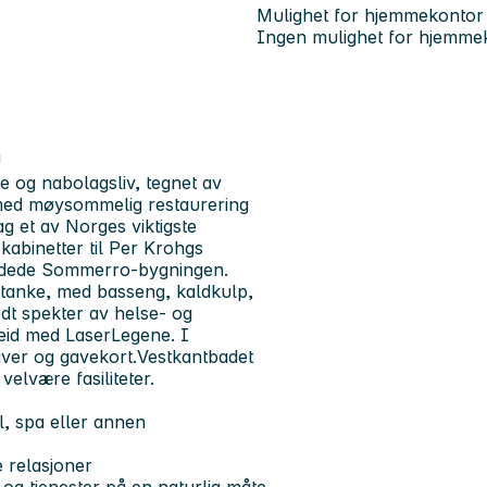
Mulighet for hjemmekontor
Ingen mulighet for hjemme
!
e og nabolagsliv, tegnet av
år med møysommelig restaurering
g et av Norges viktigste
ekabinetter til Per Krohgs
redede Sommerro-bygningen.
rtanke, med basseng, kaldkulp,
dt spekter av helse- og
beid med LaserLegene. I
aver og gavekort.Vestkantbadet
velvære fasiliteter.
l, spa eller annen
 relasjoner