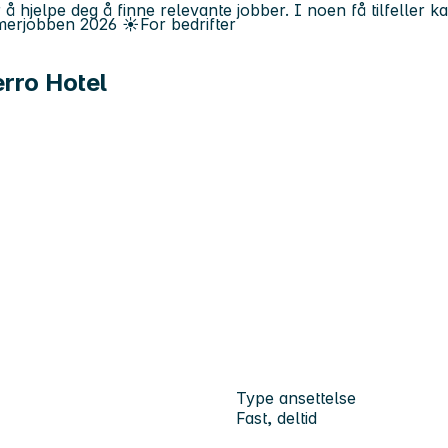
 å hjelpe deg å finne relevante jobber. I noen få tilfeller 
erjobben
2026
☀️
For bedrifter
rro Hotel
Type ansettelse
Fast, deltid