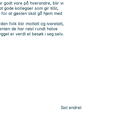
ar godt vare på hverandre, blir vi
t gode kollegaer som gir tillit,
t for at gjesten skal gå hjem med
n folk blir mottatt og ivaretatt,
enten de har reist rundt halve
get er verdt et besøk i seg selv.
Sist endret