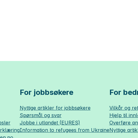
For jobbsøkere
For bedr
Nyttige artikler for jobbsøkere
Vilkår og ret
Spørsmål og svar
Hjelp til inn
sler
Jobbe i utlandet (EURES)
Overføre a
erklæring
Information to refugees from Ukraine
Nyttige artik
sen.no