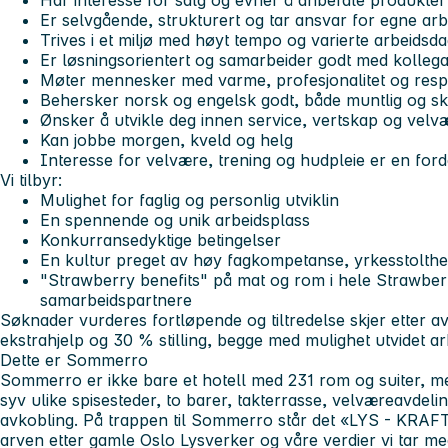
Har interesse for salg og evner å anbefale produkter 
Er selvgående, strukturert og tar ansvar for egne ar
Trives i et miljø med høyt tempo og varierte arbeidsd
Er løsningsorientert og samarbeider godt med kollega
Møter mennesker med varme, profesjonalitet og resp
Behersker norsk og engelsk godt, både muntlig og skri
Ønsker å utvikle deg innen service, vertskap og velv
Kan jobbe morgen, kveld og helg
Interesse for velvære, trening og hudpleie er en ford
Vi tilbyr:
Mulighet for faglig og personlig utviklin
En spennende og unik arbeidsplass
Konkurransedyktige betingelser
En kultur preget av høy fagkompetanse, yrkesstolth
"Strawberry benefits" på mat og rom i hele Strawber
samarbeidspartnere
Søknader vurderes fortløpende og tiltredelse skjer etter a
ekstrahjelp og 30 % stilling, begge med mulighet utvidet arb
Dette er Sommerro
Sommerro er ikke bare et hotell med 231 rom og suiter, m
syv ulike spisesteder, to barer, takterrasse, velværeavdeli
avkobling. På trappen til Sommerro står det «LYS - KRAFT
arven etter gamle Oslo Lysverker og våre verdier vi tar m