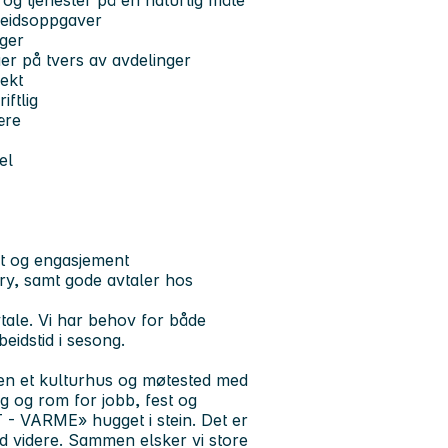
og tjenester på en naturlig måte
beidsoppgaver
ager
er på tvers av avdelinger
ekt
ftlig
ære
el
et og engasjement
ry, samt gode avtaler hos
vtale. Vi har behov for både
eidstid i sesong.
en et kulturhus og møtested med
ng og rom for jobb, fest og
 - VARME» hugget i stein. Det er
ed videre. Sammen elsker vi store