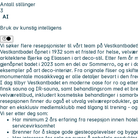
Antall stillinger
3
AI
Bruk av kunstig intelligens
Vi søker flere resepsjonister til vårt team på Vestkantbadet
Vestkantbadet åpnet i 1932 som et fristed for helse, velvær
arkitektene Bjerke og Eliassen i art deco-stil. Etter fem 
gjenåpnet badet i 2023 som en del av Sommerro, og er i da
eksempler på art deco-interiør. Fra originale fliser og skift
monumentale mosaikkvegg er alle detaljer bevart i den f
I dag tilbyr Vestkantbadet en moderne oase for ro og ette
finsk sauna og IR-sauna, samt behandlingsrom med et bre
velværetilbud, inkludert kosmetiske behandlinger i samar
resepsjonen finner du også et utvalg velværeprodukter, g
har en eksklusiv medlemsklubb med tilgang til trening - og 
Vi ser etter deg som:
Har minimum 2 års erfaring fra resepsjon innen hotel
servicevirksomhet
Brenner for å skape gode gjesteopplevelser og bygge