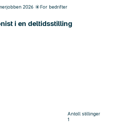
erjobben
2026
☀️
For bedrifter
st i en deltidsstilling
Antall stillinger
1