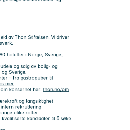
id av Thon Stiftelsen. Vi driver
sverk.
90 hoteller i Norge, Sverige,
tleie og salg av bolig- og
 og Sverige.
er – fra gastropuber til
es mer
r om konsernet her:
thon.no/om
rekraft og langsiktighet
intern rekruttering
mange ulike roller
kvalifiserte kandidater til å søke
ere