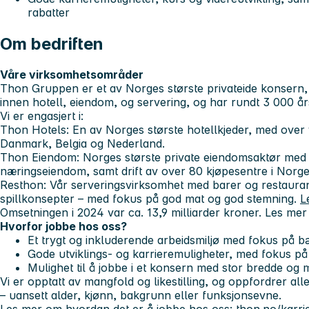
rabatter
Om bedriften
Våre virksomhetsområder
Thon Gruppen er et av Norges største privateide konsern, e
innen hotell, eiendom, og servering, og har rundt 3 000 år
Vi er engasjert i:
Thon Hotels
: En av Norges største hotellkjeder, med over 
Danmark, Belgia og Nederland.
Thon Eiendom
: Norges største private eiendomsaktør med u
næringseiendom, samt drift av over 80 kjøpesentre i Norge
Resthon
: Vår serveringsvirksomhet med barer og restaurant
spillkonsepter – med fokus på god mat og god stemning.
L
Omsetningen i 2024 var ca. 13,9 milliarder kroner. Les me
Hvorfor jobbe hos oss?
Et trygt og inkluderende arbeidsmiljø med fokus på bæ
Gode utviklings- og karrieremuligheter, med fokus på 
Mulighet til å jobbe i et konsern med stor bredde og 
Vi er opptatt av mangfold og likestilling, og oppfordrer alle 
– uansett alder, kjønn, bakgrunn eller funksjonsevne.
Les mer om hvordan det er å jobbe hos oss:
thon.no/karri