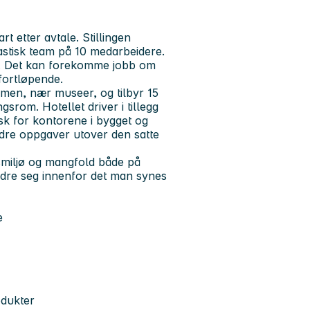
rt etter avtale. Stillingen
ntastisk team på 10 medarbeidere.
lg. Det kan forekomme jobb om
 fortløpende.
men, nær museer, og tilbyr 15
srom. Hotellet driver i tillegg
sk for kontorene i bygget og
andre oppgaver utover den satte
dsmiljø og mangfold både på
ordre seg innenfor det man synes
e
odukter