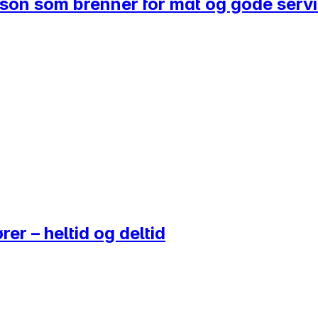
rson som brenner for mat og gode serv
er – heltid og deltid