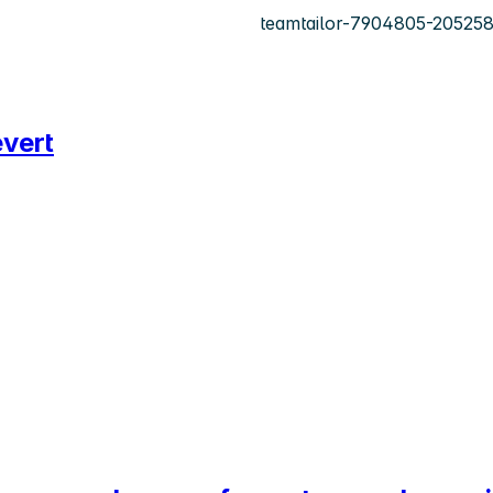
teamtailor-7904805-20525
evert