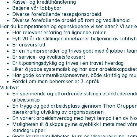
Kasse- og kreditthåndtering
Betjene vår lobbybar
Diverse forefallende resepsjonsarbeid
Diverse forefallende arbeid på rom og vedlikehold
Har du kompetansen og egenskapene vi ser etter? Vi ser e
Har relevant erfaring fra lignende roller
Fylt 20 år da stillingen innebærer betjening av lobbyb
Er ansvarsfull
Er en humørspreder og trives godt med å jobbe i tea
Er service- og kvalitetsfokusert
Er tilpasningsdyktig og trives i en travel hverdag
Liker å jobbe systematisk og har stor arbeidskapasitet
Har gode kommunikasjonsevner, både skriftlig og mun
Fordel om man behersker et 3. språk
Vi tilbyr:
En spennende og utfordrende stilling i et inkluderend
arbeidsmiljø
En trygg og god arbeidsplass gjennom Thon Gruppens 
bærekraftig utvikling av organisasjonen
En variert arbeidshverdag med høyt tempo i en av Nor
Muligheten til å skape gylne øyeblikk i møte med våre
kundegrupper
Gode karrieremuligheter, kurs og videreutvikling, sam