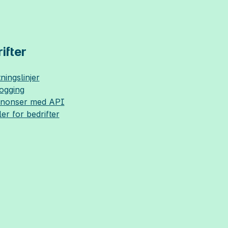
ifter
ningslinjer
logging
nnonser med API
ler for bedrifter