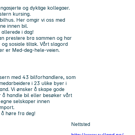
asjerte og dyktige kollegaer.
stern kursing.
t bilhus. Her omgir vi oss med
e innen bil.
 allerede i dag!
kan prestere bra sammen og har
og sosiale tiltak. Vårt slagord
der er Med-deg-hele-veien.
onsern med 43 bilforhandlere, som
medarbeidere i 23 ulike byer i
land. Vi ønsker å skape gode
 å handle bil eller besøker vårt
 egne selskaper innen
import.
l å høre fra deg!
Nettsted
http://www.sulland.no/