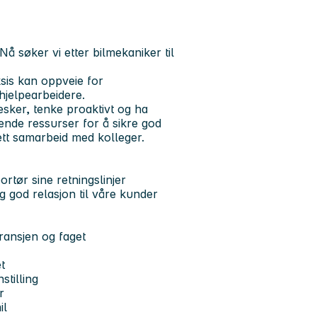
å søker vi etter bilmekaniker til
sis kan oppveie for
hjelpearbeidere.
esker, tenke proaktivt og ha
ende ressurser for å sikre god
ett samarbeid med kolleger.
ortør sine retningslinjer
ig god relasjon til våre kunder
bransjen og faget
et
stilling
r
il