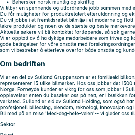
Behersker norsk muntlig og skriftlig
Vi tilbyr
en spennende og utfordrende jobb sammen med eng
Du får muligheter for produktrelatert etterutdanning og ek
Du vil jobbe i et fremtidsrettet bilmiljø i et moderne og flot
lekre produkter og noen av de største og beste merkevaren
Aktuelle søkere vil bli kontaktet fortløpende, så søk gjerne
Vi er opptatt av
å ha dyktige medarbeidere som trives og 
gode betingelser for våre ansatte med forsikringsordninger 
som vi bestreber å etterleve overfor både ansatte og kun
Om bedriften
Vi er en del av
Sulland Gruppen
som er et familieeid bilk
representerer 15 ulike bilmerker. Hos oss jobber det 1500 
Norge. Fornøyde kunder er viktig for oss som jobber i Sul
opplevelser enten du besøker oss på nett, er i butikken for
verksted. Sulland er eid av Sulland Holding, som også har
profesjonell billeasing, eiendom, teknologi, innovasjon og 
Bli med på en reise
'Med-deg-hele-veien'
-- vi gleder oss ti
Sektor
Privat