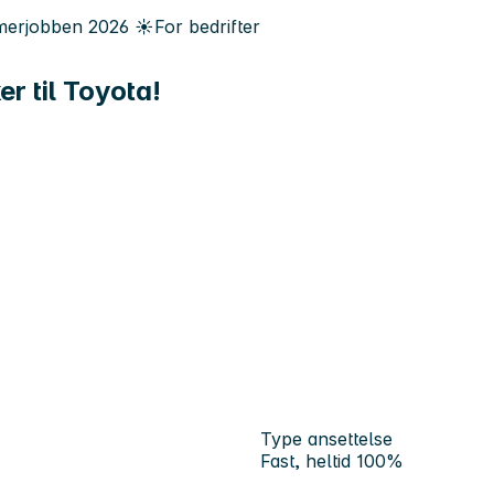
erjobben
2026
☀️
For bedrifter
er til Toyota!
Type ansettelse
Fast, heltid 100%