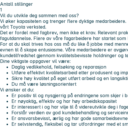
Antall stillinger
1
Vil du utvikle deg sammen med oss?
Vi øker kapasiteten og trenger flere dyktige medarbeidere. N
vårt
Toyota
verksted.
Det er fordel med fagbrev, men ikke et krav. Relevant prak
fagutdannelse. Flere av våre fagarbeidere har startet som 
For at du skal trives hos oss må du like å jobbe med menn
evnen til å skape entusiasme. Våre medarbeidere er avgjør
kundetilfredshet gjennom kvalitetsbevisste holdninger og t
Dine viktigste oppgaver vil være:
Daglig vedlikehold, feilsøking og reparasjon
Utføre effektivt kvalitetsarbeid etter produsent og imp
Sikre høy kvalitet på eget utført arbeid og en langsikt
Du må være løsningsorientert
Vi ønsker at du:
Er positiv til og nysgjerrig på endringene som skjer i 
Er nøyaktig, effektiv og har høy arbeidskapasitet
Er interessert i og har vilje til å videreutvikle deg i fag
Forstår verdien av god kundebehandling og serviceinn
Er ansvarsbevisst, ærlig og har gode samarbeidsevne
Er selvstendig, fleksibel og tar utfordringer med et sm