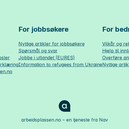
For jobbsøkere
For bedr
Nyttige artikler for jobbsøkere
Vilkår og ret
Spørsmål og svar
Hjelp til inn
sler
Jobbe i utlandet (EURES)
Overføre a
erklæring
Information to refugees from Ukraine
Nyttige artik
sen.no
arbeidsplassen.no
– en tjeneste fra Nav