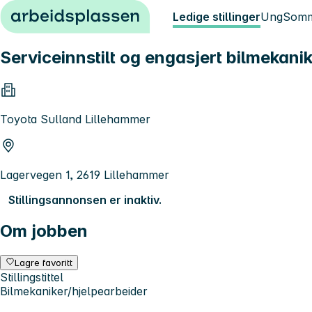
Hopp til innhold
Ledige stillinger
Ung
Somm
Serviceinnstilt og engasjert bilmekanik
Toyota Sulland Lillehammer
Lagervegen 1, 2619 Lillehammer
Stillingsannonsen er inaktiv.
Om jobben
Lagre favoritt
Stillingstittel
Bilmekaniker/hjelpearbeider